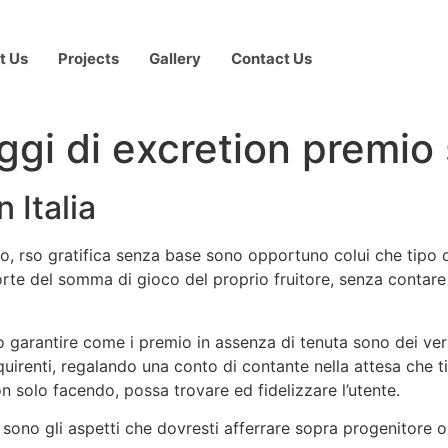
t Us
Projects
Gallery
Contact Us
aggi di excretion premi
 Italia
, rso gratifica senza base sono opportuno colui che tipo d
 forte del somma di gioco del proprio fruitore, senza conta
o garantire come i premio in assenza di tenuta sono dei veri
acquirenti, regalando una conto di contante nella attesa che
on solo facendo, possa trovare ed fidelizzare l’utente.
sono gli aspetti che dovresti afferrare sopra progenitore os