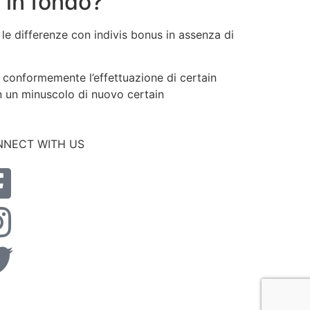
 in fondo?
le differenze con indivis bonus in assenza di
 conformemente l’effettuazione di certain
n un minuscolo di nuovo certain
NECT WITH US
ia