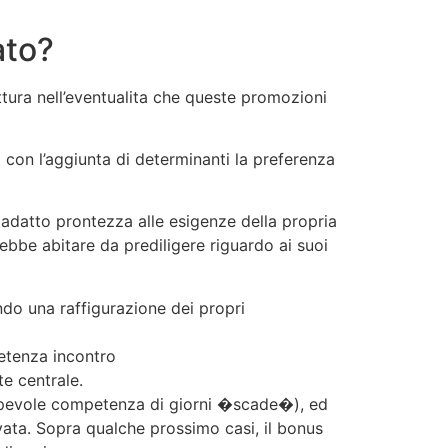
ato?
tura nell’eventualita che queste promozioni
i con l’aggiunta di determinanti la preferenza
 adatto prontezza alle esigenze della propria
ebbe abitare da prediligere riguardo ai suoi
ndo una raffigurazione dei propri
petenza incontro
te centrale.
nsapevole competenza di giorni �scade�), ed
vata. Sopra qualche prossimo casi, il bonus