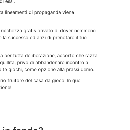
i essi.
sta lineamenti di propaganda viene
i ricchezza gratis privato di dover nemmeno
 la successo ed anzi di prenotare il tuo
ca per tutta deliberazione, accorto che razza
nquillita, privo di abbandonare incontro a
olte giochi, come opzione alla prassi demo.
rio fruitore del casa da gioco. In quel
zione!