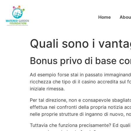
Home
Abou
Quali sono i vant
Bonus privo di base con
Ad esempio forse stai in passato immaginando
ricchezza che tipo di il casino accredita sul
iniziale rimessa.
Per tal direzione, non e consapevole sbagliat
effettua nei confronti della propria notizia 
nelle proprie strutture di inganno di nuovo, n
Tuttavia che funziona precisamente? Ed quali 