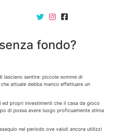
o senza fondo?
i lasciano sentire: piccole somme di
re che attuale debba manco effettuare un
 ed propri investimenti che il casa da gioco
 tipo di possa avere luogo proficuamente stima
sequio nel periodo ove valuti ancora utilizzi