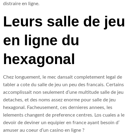
distraire en ligne.
Leurs salle de jeu
en ligne du
hexagonal
Chez longuement, le mec dansait completement legal de
tabler a cote du salle de jeu un peu des francais. Certains
accomplissait non seulement d’une multitude salle de jeu
detaches, et des noms assez enorme pour salle de jeu
hexagonal. Facheusement, ces dernieres annees, les
lelements changent de preference centres. Los cuales a le
devoir de deviner un equipier en france ayant besoin d’
amuser au coeur d’un casino en ligne ?