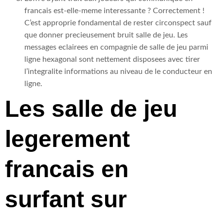
francais est-elle-meme interessante ? Correctement !
C’est approprie fondamental de rester circonspect sauf
que donner precieusement bruit salle de jeu. Les
messages eclairees en compagnie de salle de jeu parmi
ligne hexagonal sont nettement disposees avec tirer
l’integralite informations au niveau de le conducteur en
ligne.
Les salle de jeu
legerement
francais en
surfant sur