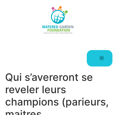
Qui s’avereront se
reveler leurs
champions (parieurs,
maitres,