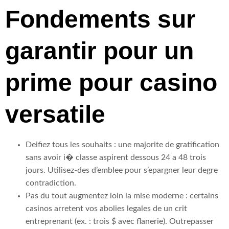
Fondements sur
garantir pour un
prime pour casino
versatile
Deifiez tous les souhaits : une majorite de gratification
sans avoir i� classe aspirent dessous 24 a 48 trois
jours. Utilisez-des d’emblee pour s’epargner leur degre
contradiction.
Pas du tout augmentez loin la mise moderne : certains
casinos arretent vos abolies legales de un crit
entreprenant (ex. : trois $ avec flanerie). Outrepasser