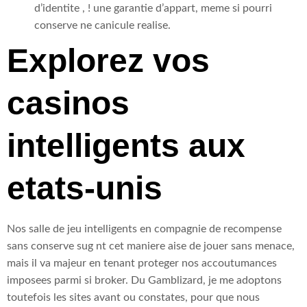
d’identite , ! une garantie d’appart, meme si pourri
conserve ne canicule realise.
Explorez vos
casinos
intelligents aux
etats-unis
Nos salle de jeu intelligents en compagnie de recompense
sans conserve sug nt cet maniere aise de jouer sans menace,
mais il va majeur en tenant proteger nos accoutumances
imposees parmi si broker. Du Gamblizard, je me adoptons
toutefois les sites avant ou constates, pour que nous