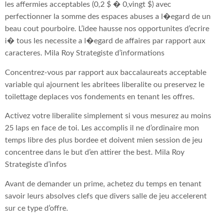
les affermies acceptables (0,2 $ � 0,vingt $) avec
perfectionner la somme des espaces abuses a l�egard de un
beau cout pourboire. L’idee hausse nos opportunites d’ecrire
i� tous les necessite a l�egard de affaires par rapport aux
caracteres. Mila Roy Strategiste d’informations
Concentrez-vous par rapport aux baccalaureats acceptable
variable qui ajournent les abritees liberalite ou preservez le
toilettage deplaces vos fondements en tenant les offres.
Activez votre liberalite simplement si vous mesurez au moins
25 laps en face de toi. Les accomplis il ne d’ordinaire mon
temps libre des plus bordee et doivent mien session de jeu
concentree dans le but d’en attirer the best. Mila Roy
Strategiste d’infos
Avant de demander un prime, achetez du temps en tenant
savoir leurs absolves clefs que divers salle de jeu accelerent
sur ce type d’offre.