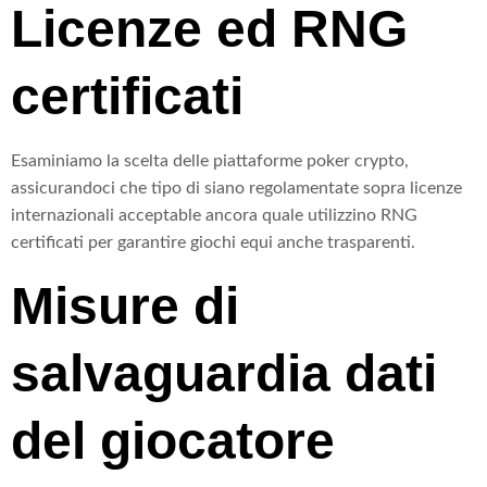
Licenze ed RNG
certificati
Esaminiamo la scelta delle piattaforme poker crypto,
assicurandoci che tipo di siano regolamentate sopra licenze
internazionali acceptable ancora quale utilizzino RNG
certificati per garantire giochi equi anche trasparenti.
Misure di
salvaguardia dati
del giocatore