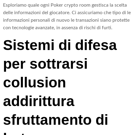
Esploriamo quale ogni Poker crypto room gestisca la scelta
delle informazioni del giocatore. Ci assicuriamo che tipo di le
informazioni personali di nuovo le transazioni siano protette
con tecnologie avanzate, in assenza di rischi di furti.
Sistemi di difesa
per sottrarsi
collusion
addirittura
sfruttamento di