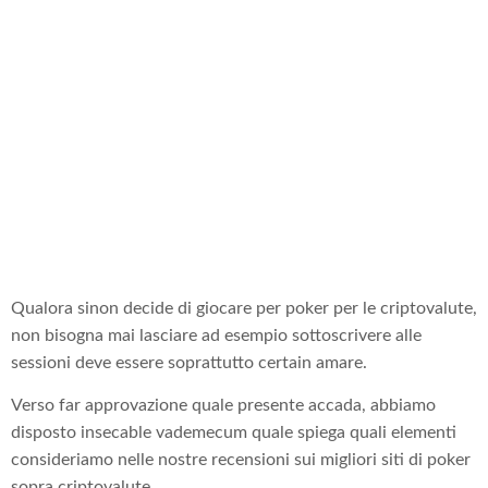
tornei regolari
anche nel
cash game
Qualora sinon decide di giocare per poker per le criptovalute,
non bisogna mai lasciare ad esempio sottoscrivere alle
sessioni deve essere soprattutto certain amare.
Verso far approvazione quale presente accada, abbiamo
disposto insecable vademecum quale spiega quali elementi
consideriamo nelle nostre recensioni sui migliori siti di poker
sopra criptovalute .