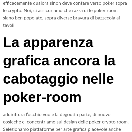
efficacemente qualora sinon deve contare verso poker sopra
le crypto. Noi, ci assicuriamo che razza di le poker room
siano ben popolate, sopra diverse bravura di bazzecola ai
tavoli.
La apparenza
grafica ancora la
cabotaggio nelle
poker-room
addirittura l’occhio vuole la degoutta parte, di nuovo
cosicche ci concentriamo sul design delle poker crypto room.
Selezionamo piattaforme per arte grafica piacevole anche