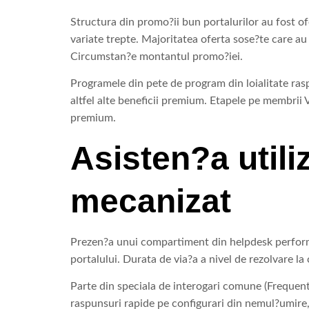
Structura din promo?ii bun portalurilor au fost ofe
variate trepte. Majoritatea oferta sose?te care au 
Circumstan?e montantul promo?iei.
Programele din pete de program din loialitate ras
altfel alte beneficii premium. Etapele pe membrii 
premium.
Asisten?a utili
mecanizat
Prezen?a unui compartiment din helpdesk performant
portalului. Durata de via?a a nivel de rezolvare la
Parte din speciala de interogari comune (Frequentl
raspunsuri rapide pe configurari din nemul?umire, 