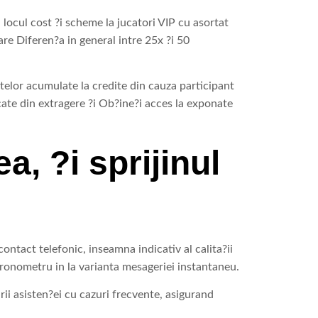
 locul cost ?i scheme la jucatori VIP cu asortat
are Diferen?a in general intre 25x ?i 50
telor acumulate la credite din cauza participant
cate din extragere ?i Ob?ine?i acces la exponate
a, ?i sprijinul
ontact telefonic, inseamna indicativ al calita?ii
e cronometru in la varianta mesageriei instantaneu.
ii asisten?ei cu cazuri frecvente, asigurand