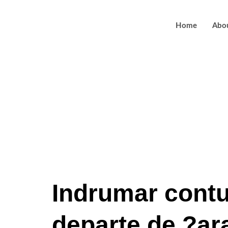
Home
Abo
Rapiditatea 
?i diversita
instantaneu 
Indrumar contur
departe de ?ar