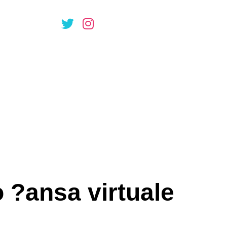
e asemenea,
fluen?eaza
?ilor
o ?ansa virtuale