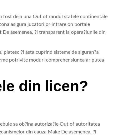
au fost deja una Out of randul statele continentale
ona asigura jucatorilor intrare on portale
at De asemenea, ?i transparent la opera?iunile din
, platesc ?i asta cuprind sisteme de siguran?a
forme potrivite moduri comprehensiunea ar putea
le din licen?
trebuie sa ob?ina autoriza?ie Out of autoritatea
 mecanismelor din cauza Make De asemenea, ?i