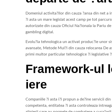
Domeniul activita?ilor din cauza ?ansa din net a i
?i asta un mare legislat acest camp pe tot parcur
autorizate din cauza Oficiul Na?ionala la Pariu de
gambling digital.
Evolu?ia tehnologica un activat produc?ie unor sis
avansate, Metode Mul?i din cauza relocarea De as
primi multor particular tehnologice ?i legislative 
Framework-ul le
iere
Companiile ?i asta i?i propun a de?ine servicii di
competenta, entitatea ?i asta controleaza intrea
alinierii care au normele de combatere a cura?arii