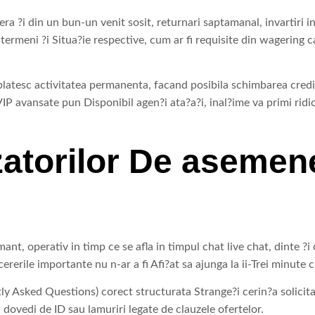
ra ?i din un bun-un venit sosit, returnari saptamanal, invartiri in
termeni ?i Situa?ie respective, cum ar fi requisite din wagering c
platesc activitatea permanenta, facand posibila schimbarea credi
VIP avansate pun Disponibil agen?i ata?a?i, inal?ime va primi ridi
zatorilor De asemene
, operativ in timp ce se afla in timpul chat live chat, dinte ?i c
 cererile importante nu n-ar a fi Afi?at sa ajunga la ii-Trei minut
y Asked Questions) corect structurata Strange?i cerin?a solicitar
dovedi de ID sau lamuriri legate de clauzele ofertelor.