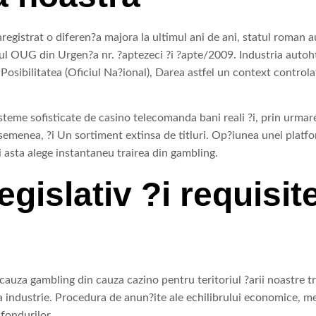
nregistrat o diferen?a majora la ultimul ani de ani, statul roman 
sul OUG din Urgen?a nr. ?aptezeci ?i ?apte/2009. Industria autoht
 Posibilitatea (Oficiul Na?ional), Darea astfel un context control
teme sofisticate de casino telecomanda bani reali ?i, prin urmare
emenea, ?i Un sortiment extinsa de titluri. Op?iunea unei plat
?i asta alege instantaneu trairea din gambling.
gislativ ?i requisite
n cauza gambling din cauza cazino pentru teritoriul ?arii noastre 
ga industrie. Procedura de anun?ite ale echilibrului economice,
 fondurilor.