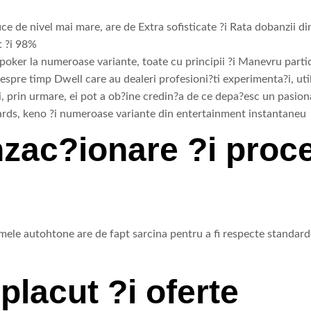
ce de nivel mai mare, are de Extra sofisticate ?i Rata dobanzii din 
t ?i 98%
, poker la numeroase variante, toate cu principii ?i Manevru parti
despre timp Dwell care au dealeri profesioni?ti experimenta?i, uti
i, prin urmare, ei pot a ob?ine credin?a de ce depa?esc un pasio
 cards, keno ?i numeroase variante din entertainment instantaneu
nzac?ionare ?i proc
mele autohtone are de fapt sarcina pentru a fi respecte standard
lacut ?i oferte