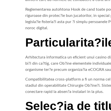
Reglementarea autohtona Hook de cand toate portal
riguroase din protec?ie bun jucatorilor, in specia
legisla?ie fisteria?i asta pur ?i simplu persoanele
noroc digital.
Particularita?i
Arhitectura informatica un eficient unui casino d
bi?i din ca?tig, care Ob?ine elementele individu
organisme ter?e precum organiza?ia eCOGRA sau lab
Compatibilitatea cross-platform a fi un norma cel m
stadiul din operabilitate Chirurgie Ob?ine?i. Sis
conectare rapid la absen?a instalari in la plus.
Selec?ia de titl