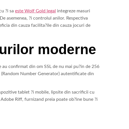
cu ?i sa
este Wolf Gold legal
integreze masuri
 De asemenea, ?i controlul anilor. Respectiva
ficia din cauza facilita?ile din cauza jocuri de
iturilor moderne
are au confirmat din om SSL de nu mai pu?in de 256
re (Random Number Generator) autentificate din
itive tablet ?i mobile, lipsite din sacrificii cu
 Adobe Riff, furnizand preia poate ob?ine bune ?i