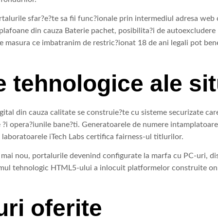
urile sfar?e?te sa fii func?ionale prin intermediul adresa web 
l plafoane din cauza Baterie pachet, posibilita?i de autoexcludere
 Pe masura ce imbatranim de restric?ionat 18 de ani legali pot bene
le tehnologice ale s
igital din cauza calitate se construie?te cu sisteme securizate c
ale ?i opera?iunile bane?ti. Generatoarele de numere intamplatoa
oratoarele iTech Labs certifica fairness-ul titlurilor.
ai nou, portalurile devenind configurate la marfa cu PC-uri, dispoz
temul tehnologic HTML5-ului a inlocuit platformelor construite on
uri oferite