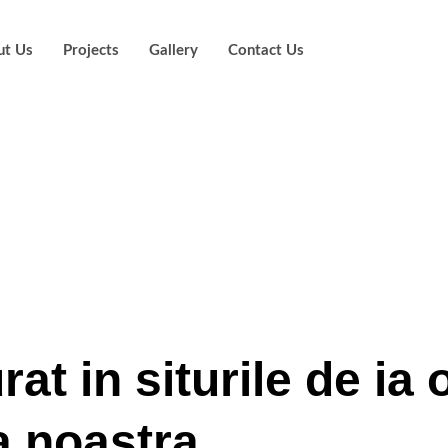
ut Us
Projects
Gallery
Contact Us
transferurilor D
tea op?iunilor in
satisfac?ia clien
at in siturile de ia 
a noastra