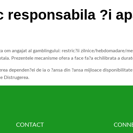
c responsabila ?i ap
a om angajat al gamblingului: restric?ii zilnice/hebdomadare/mens
ala. Prezentele mecanisme ofera a face fa?a echilibrata a durate
erea dependen?ei de ia o ?ansa din ?ansa mijloace disponibilitat
te Distrugerea.
CONTACT
CONNE