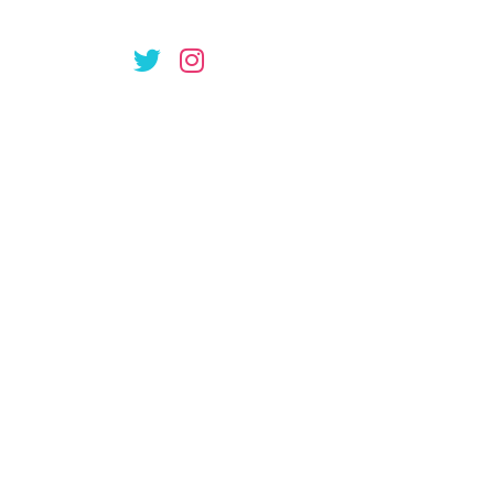
4�
de 75�
compense
mpagnie de