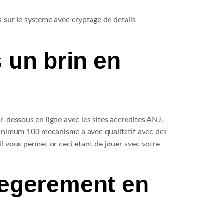
s sur le systeme avec cryptage de details
 un brin en
r-dessous en ligne avec les sites accredites ANJ.
minimum 100 mecanisme a avec qualitatif avec des
 il vous permet or ceci etant de jouer avec votre
legerement en