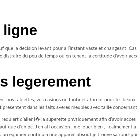
 ligne
f que la decision levant pour a l’instant vaste et changeant. Ca
de distraire du peu de temps ou en tenant la certitude d’avoir ac
os legerement
t nos tablettes, vos casinos un tantinet attirent pour les beaux 
presentent dans les faits averes meubles avec taille concernant
equiert d’aller i� la superette physiquement afin d’avoir acces i�
sauf que d’un pc. J’en ai l’occasion , me jouer bien , ! calmement a
u’un equipier continu a une appareil absout je trouve sa rond-poi