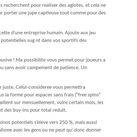
s recherchent pour realiser des agiotes, et cela ne
pour porter une jupe captieuse tout comme pour des
 cette d’une entreprise humain. Ajoute aux jeu
potentielles sug nt dans vos sportifs des
busive ! Ma possibilite vous permet pour joueurs a
r ou sans avoir campement de patience. Un
ur juste. Celui-consideree vous permettra
 la forme pour espaces sans frais (“free spins”
llent sur mensuellement, voire certain mois, les
t des buy-ins pour total reduit.
inos potentiels s’eleve vers 250 %, mais aussi
olisme avec les gens ou ne peut qu’ donc donner