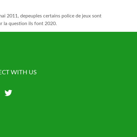
 mai 2011, depeuples certains police de jeux sont
r la question ils font 2020.
CT WITH US