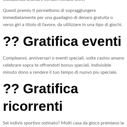
Questi premio ti permettono di sopraggiungere
immediatamente per una guadagno di denaro gratuita o
verso giri a titolo di favore, da utilizzare in una tipo di giochi.
?? Gratifica eventi
Compleanni, anniversari o eventi speciali, volte casino amano
celebrare sopra te offrendoti bonus speciali. Indivisible
minuto dono a rendere il tuo tempo di nuovo piu speciale.
?? Gratifica
ricorrenti
Sei indivis sportivo ostinato? Molti casa da gioco premiano la