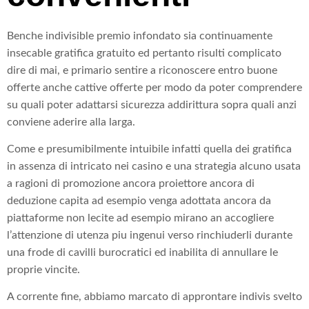
Benche indivisible premio infondato sia continuamente
insecable gratifica gratuito ed pertanto risulti complicato
dire di mai, e primario sentire a riconoscere entro buone
offerte anche cattive offerte per modo da poter comprendere
su quali poter adattarsi sicurezza addirittura sopra quali anzi
conviene aderire alla larga.
Come e presumibilmente intuibile infatti quella dei gratifica
in assenza di intricato nei casino e una strategia alcuno usata
a ragioni di promozione ancora proiettore ancora di
deduzione capita ad esempio venga adottata ancora da
piattaforme non lecite ad esempio mirano an accogliere
l’attenzione di utenza piu ingenui verso rinchiuderli durante
una frode di cavilli burocratici ed inabilita di annullare le
proprie vincite.
A corrente fine, abbiamo marcato di approntare indivis svelto