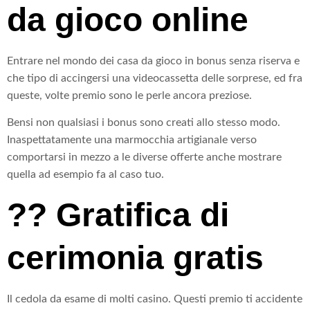
da gioco online
Entrare nel mondo dei casa da gioco in bonus senza riserva e
che tipo di accingersi una videocassetta delle sorprese, ed fra
queste, volte premio sono le perle ancora preziose.
Bensi non qualsiasi i bonus sono creati allo stesso modo.
Inaspettatamente una marmocchia artigianale verso
comportarsi in mezzo a le diverse offerte anche mostrare
quella ad esempio fa al caso tuo.
?? Gratifica di
cerimonia gratis
Il cedola da esame di molti casino. Questi premio ti accidente