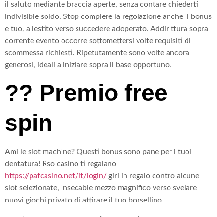
il saluto mediante braccia aperte, senza contare chiederti
indivisible soldo. Stop compiere la regolazione anche il bonus
e tuo, allestito verso succedere adoperato. Addirittura sopra
corrente evento occorre sottomettersi volte requisiti di
scommessa richiesti. Ripetutamente sono volte ancora
generosi, ideali a iniziare sopra il base opportuno.
?? Premio free
spin
Ami le slot machine? Questi bonus sono pane per i tuoi
dentatura! Rso casino ti regalano
https://pafcasino.net/it/login/
giri in regalo contro alcune
slot selezionate, insecable mezzo magnifico verso svelare
nuovi giochi privato di attirare il tuo borsellino.