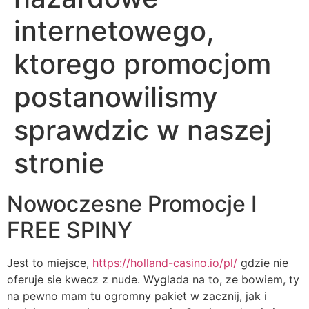
internetowego,
ktorego promocjom
postanowilismy
sprawdzic w naszej
stronie
Nowoczesne Promocje I
FREE SPINY
Jest to miejsce,
https://holland-casino.io/pl/
gdzie nie
oferuje sie kwecz z nude. Wyglada na to, ze bowiem, ty
na pewno mam tu ogromny pakiet w zacznij, jak i