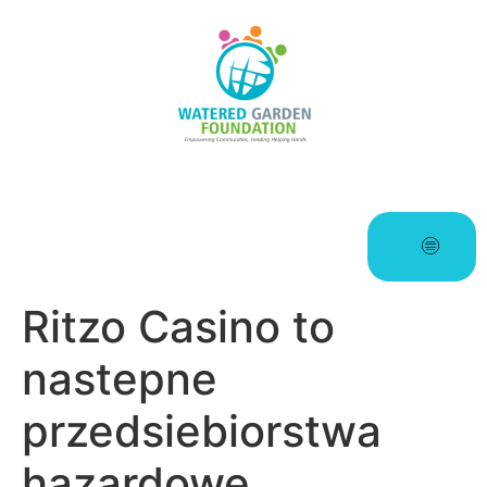
Ritzo Casino to
nastepne
przedsiebiorstwa
hazardowe