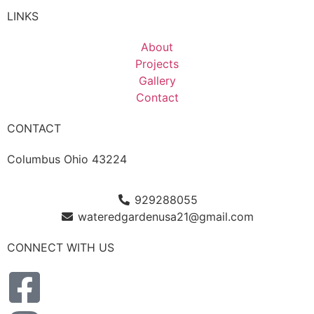
LINKS
About
Projects
Gallery
Contact
CONTACT
Columbus Ohio 43224
929288055
wateredgardenusa21@gmail.com
CONNECT WITH US