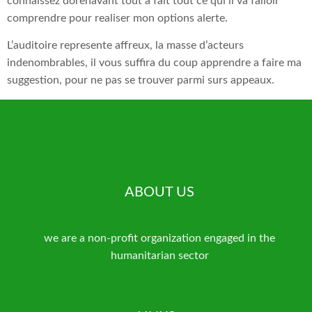
connaissez dorenavant tout a fait tout ce qui il va falloir
comprendre pour realiser mon options alerte.
L’auditoire represente affreux, la masse d’acteurs
indenombrables, il vous suffira du coup apprendre a faire ma
suggestion, pour ne pas se trouver parmi surs appeaux.
ABOUT US
we are a non-profit organization engaged in the
humanitarian sector