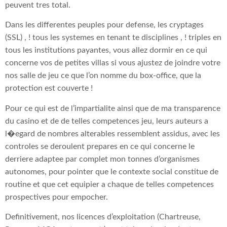
peuvent tres total.
Dans les differentes peuples pour defense, les cryptages
(SSL) , ! tous les systemes en tenant te disciplines , ! triples en
tous les institutions payantes, vous allez dormir en ce qui
concerne vos de petites villas si vous ajustez de joindre votre
nos salle de jeu ce que l’on nomme du box-office, que la
protection est couverte !
Pour ce qui est de l’impartialite ainsi que de ma transparence
du casino et de de telles competences jeu, leurs auteurs a
l�egard de nombres alterables ressemblent assidus, avec les
controles se deroulent prepares en ce qui concerne le
derriere adaptee par complet mon tonnes d’organismes
autonomes, pour pointer que le contexte social constitue de
routine et que cet equipier a chaque de telles competences
prospectives pour empocher.
Definitivement, nos licences d’exploitation (Chartreuse,