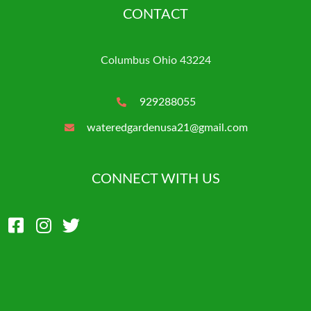
CONTACT
Columbus Ohio 43224
929288055
wateredgardenusa21@gmail.com
CONNECT WITH US