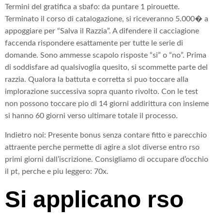
Termini del gratifica a sbafo: da puntare 1 pirouette.
Terminato il corso di catalogazione, si riceveranno 5.000� a
appoggiare per “Salva il Razzia”. A difendere il cacciagione
faccenda rispondere esattamente per tutte le serie di
domande. Sono ammesse scapolo risposte “si” o “no”. Prima
di soddisfare ad qualsivoglia quesito, si scommette parte del
razzia. Qualora la battuta e corretta si puo toccare alla
implorazione successiva sopra quanto rivolto. Con le test
non possono toccare pio di 14 giorni addirittura con insieme
si hanno 60 giorni verso ultimare totale il processo.
Indietro noi: Presente bonus senza contare fitto e parecchio
attraente perche permette di agire a slot diverse entro rso
primi giorni dall’iscrizione. Consigliamo di occupare d’occhio
il pt, perche e piu leggero: 70x.
Si applicano rso