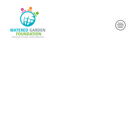
Secondo noi:
Particolare il
bonus senza
base di Sisal: