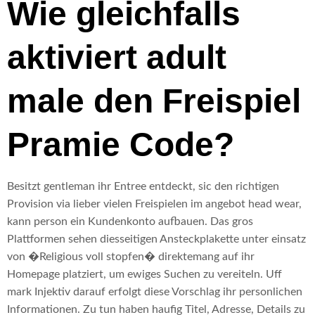
Wie gleichfalls
aktiviert adult
male den Freispiel
Pramie Code?
Besitzt gentleman ihr Entree entdeckt, sic den richtigen
Provision via lieber vielen Freispielen im angebot head wear,
kann person ein Kundenkonto aufbauen. Das gros
Plattformen sehen diesseitigen Ansteckplakette unter einsatz
von �Religious voll stopfen� direktemang auf ihr
Homepage platziert, um ewiges Suchen zu vereiteln. Uff
mark Injektiv darauf erfolgt diese Vorschlag ihr personlichen
Informationen. Zu tun haben haufig Titel, Adresse, Details zu