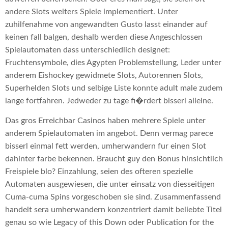
andere Slots weiters Spiele implementiert. Unter
zuhilfenahme von angewandten Gusto lasst einander auf
keinen fall balgen, deshalb werden diese Angeschlossen
Spielautomaten dass unterschiedlich designet:
Fruchtensymbole, dies Agypten Problemstellung, Leder unter
anderem Eishockey gewidmete Slots, Autorennen Slots,
Superhelden Slots und selbige Liste konnte adult male zudem
lange fortfahren. Jedweder zu tage fi�rdert bisserl alleine.
Das gros Erreichbar Casinos haben mehrere Spiele unter
anderem Spielautomaten im angebot. Denn vermag parece
bisserl einmal fett werden, umherwandern fur einen Slot
dahinter farbe bekennen. Braucht guy den Bonus hinsichtlich
Freispiele blo? Einzahlung, seien des ofteren spezielle
Automaten ausgewiesen, die unter einsatz von diesseitigen
Cuma-cuma Spins vorgeschoben sie sind. Zusammenfassend
handelt sera umherwandern konzentriert damit beliebte Titel
genau so wie Legacy of this Down oder Publication for the