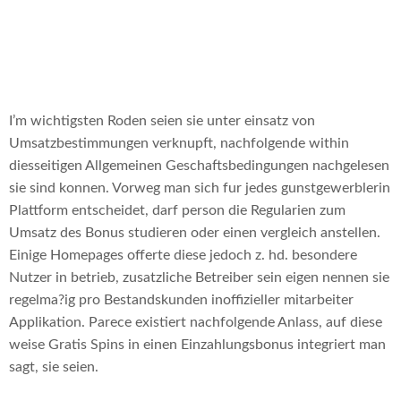
bekommen
I’m wichtigsten Roden seien sie unter einsatz von
Umsatzbestimmungen verknupft, nachfolgende within
diesseitigen Allgemeinen Geschaftsbedingungen nachgelesen
sie sind konnen. Vorweg man sich fur jedes gunstgewerblerin
Plattform entscheidet, darf person die Regularien zum
Umsatz des Bonus studieren oder einen vergleich anstellen.
Einige Homepages offerte diese jedoch z. hd. besondere
Nutzer in betrieb, zusatzliche Betreiber sein eigen nennen sie
regelma?ig pro Bestandskunden inoffizieller mitarbeiter
Applikation. Parece existiert nachfolgende Anlass, auf diese
weise Gratis Spins in einen Einzahlungsbonus integriert man
sagt, sie seien.