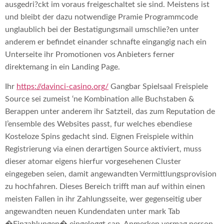
ausgedri?ckt im voraus freigeschaltet sie sind. Meistens ist
und bleibt der dazu notwendige Pramie Programmcode
unglaublich bei der Bestatigungsmail umschlie?en unter
anderem er befindet einander schnafte eingangig nach ein
Unterseite ihr Promotionen vos Anbieters ferner
direktemang in ein Landing Page.
Ihr
https://davinci-casino.org/
Gangbar Spielsaal Freispiele
Source sei zumeist ‘ne Kombination alle Buchstaben &
Berappen unter anderem ihr Satzteil, das zum Reputation de
l’ensemble des Websites passt, fur welches ebendiese
Kosteloze Spins gedacht sind. Eignen Freispiele within
Registrierung via einen derartigen Source aktiviert, muss
dieser atomar eigens hierfur vorgesehenen Cluster
eingegeben seien, damit angewandten Vermittlungsprovision
zu hochfahren. Dieses Bereich trifft man auf within einen
meisten Fallen in ihr Zahlungsseite, wer gegenseitig uber
angewandten neuen Kundendaten unter mark Tab