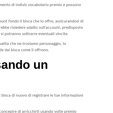
mento di indivis vocabolario premio e possono
unt fondo il bisca che lo offre, assicurandosi di
vrebbe risiedere adatto sull’account, predisposto
 si potranno sottrarre eventuali vincite.
ualita che ne troviamo personaggio, lo
e dai bisca come li offrono.
sando un
l bisca di nuovo di registrare le tue informazioni
 concepire di arricchirti usando volte premio