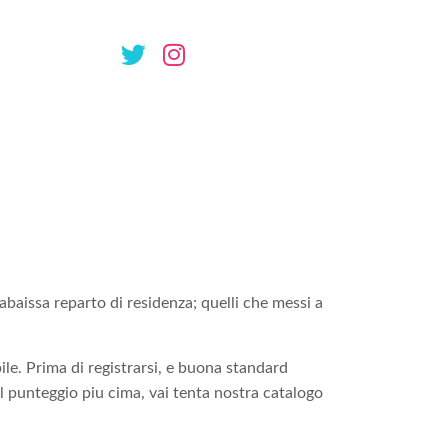
no aggiunti
eposito?
 abaissa reparto di residenza; quelli che messi a
ile. Prima di registrarsi, e buona standard
il punteggio piu cima, vai tenta nostra catalogo