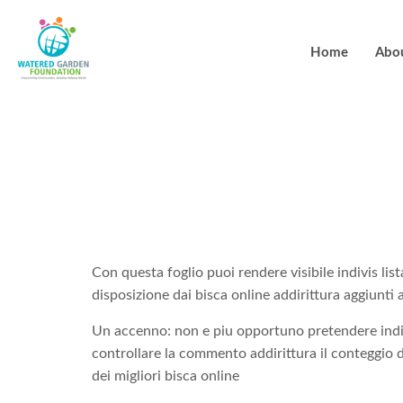
Home
Abo
Sopra quale 
nuovi bonus 
Con questa foglio puoi rendere visibile indivis lis
disposizione dai bisca online addirittura aggiunti 
Un accenno: non e piu opportuno pretendere indivis
controllare la commento addirittura il conteggio d
dei migliori bisca online