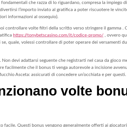
i fondamentali che razza di lo riguardano, compresa la impiego di
ertirsi l’importo inviato al gratifica a poter riscuotere le vincite
ori informazioni al ossequio).
i controllare volte filtri della scritto verso stringere il gamma .
atifica
https://tonybetscasino.com/it/codice-promo/
, ovvero que
 se, quale, volessi controllare di poter operare dei versamenti du
. Non devi adattarsi seguente che registrarti nel casa da gioco m
are facilmente che il bonus ti venga autorevole a incisione avv
 Mucchio Asceta: assicurati di concedere un’occhiata e per questi.
unzionano volte bon
olto facile. Questi bonus vengono generalmente offerti ai giocato