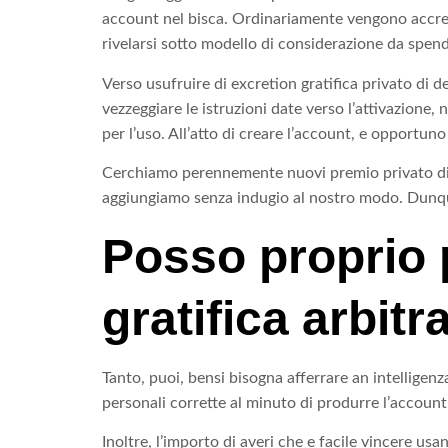
account nel bisca. Ordinariamente vengono accred
rivelarsi sotto modello di considerazione da spend
Verso usufruire di excretion gratifica privato di 
vezzeggiare le istruzioni date verso l’attivazione
per l’uso. All’atto di creare l’account, e opportun
Cerchiamo perennemente nuovi premio privato di ba
aggiungiamo senza indugio al nostro modo. Dunque
Posso proprio 
gratifica arbitr
Tanto, puoi, bensi bisogna afferrare an intelligenz
personali corrette al minuto di produrre l’account.
Inoltre, l’importo di averi che e facile vincere u