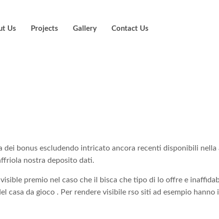
ut Us
Projects
Gallery
Contact Us
affluenza vengo
in assenza di d
ta dei bonus escludendo intricato ancora recenti disponibili nella
affriola nostra deposito dati.
ible premio nel caso che il bisca che tipo di lo offre e inaffidab
el casa da gioco . Per rendere visibile rso siti ad esempio hanno 