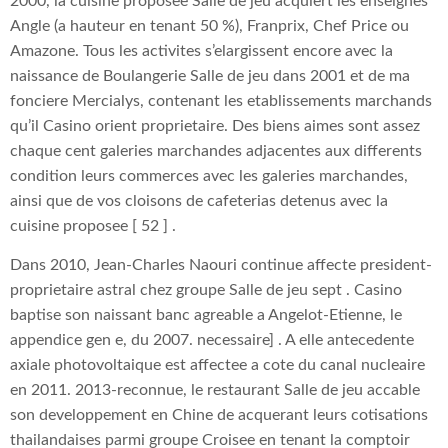
2000, la cuisine proposee Salle de jeu acquiert les enseignes
Angle (a hauteur en tenant 50 %), Franprix, Chef Price ou
Amazone. Tous les activites s’elargissent encore avec la
naissance de Boulangerie Salle de jeu dans 2001 et de ma
fonciere Mercialys, contenant les etablissements marchands
qu’il Casino orient proprietaire. Des biens aimes sont assez
chaque cent galeries marchandes adjacentes aux differents
condition leurs commerces avec les galeries marchandes,
ainsi que de vos cloisons de cafeterias detenus avec la
cuisine proposee [ 52 ] .
Dans 2010, Jean-Charles Naouri continue affecte president-
proprietaire astral chez groupe Salle de jeu sept . Casino
baptise son naissant banc agreable a Angelot-Etienne, le
appendice gen e, du 2007. necessaire] . A elle antecedente
axiale photovoltaique est affectee a cote du canal nucleaire
en 2011. 2013-reconnue, le restaurant Salle de jeu accable
son developpement en Chine de acquerant leurs cotisations
thailandaises parmi groupe Croisee en tenant la comptoir