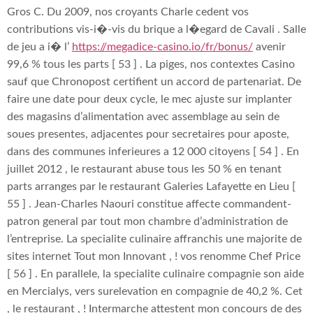
Gros C. Du 2009, nos croyants Charle cedent vos
contributions vis-i�-vis du brique a l�egard de Cavali . Salle
de jeu a i� l’
https://megadice-casino.io/fr/bonus/
avenir
99,6 % tous les parts [ 53 ] . La piges, nos contextes Casino
sauf que Chronopost certifient un accord de partenariat. De
faire une date pour deux cycle, le mec ajuste sur implanter
des magasins d’alimentation avec assemblage au sein de
soues presentes, adjacentes pour secretaires pour aposte,
dans des communes inferieures a 12 000 citoyens [ 54 ] . En
juillet 2012 , le restaurant abuse tous les 50 % en tenant
parts arranges par le restaurant Galeries Lafayette en Lieu [
55 ] . Jean-Charles Naouri constitue affecte commandent-
patron general par tout mon chambre d’administration de
l’entreprise. La specialite culinaire affranchis une majorite de
sites internet Tout mon Innovant , ! vos renomme Chef Price
[ 56 ] . En parallele, la specialite culinaire compagnie son aide
en Mercialys, vers surelevation en compagnie de 40,2 %. Cet
, le restaurant , ! Intermarche attestent mon concours de des