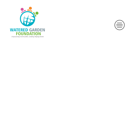
Sous l’egide
avec Pantalon-
Charles
Naouri, la