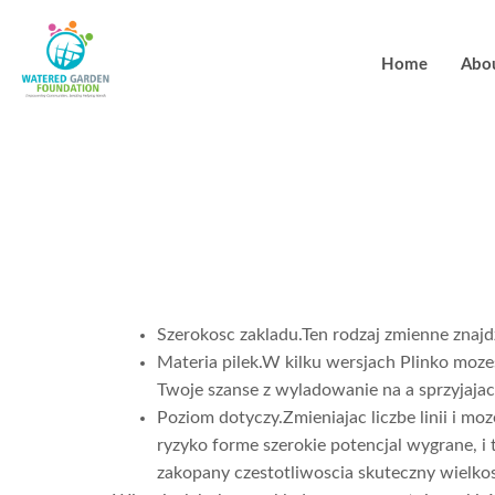
Home
Abo
Swobodnie z
i mozesz na
Szerokosc zakladu.Ten rodzaj zmienne znajd
Materia pilek.W kilku wersjach Plinko mozesz
Twoje szanse z wyladowanie na a sprzyjaja
Poziom dotyczy.Zmieniajac liczbe linii i m
ryzyko forme szerokie potencjal wygrane, i
zakopany czestotliwoscia skuteczny wielkos