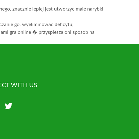
ego, znacznie lepiej jest utworzyc male narybki
czanie go, wyeliminowac deficytu;
ami gra online � przyspiesza oni sposob na
CT WITH US