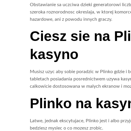
Obstawianie sa uczciwa dzieki generatorowi licz
szeroka roznorodnosc okreslaja, w ktorej komorce
hazardowe, ani z powodu innych graczy.
Ciesz sie na Pl
kasyno
Musisz uzyc aby sobie poradzic w Plinko gdzie i
tabletach posiadania posrednictwem uzywa kasyno
calkowicie dostosowana w malych ekranow i mo
Plinko na kasy
Latwe, jednak ekscytujace, Plinko jest i albo pr
bedziesz myslec o co mozesz zrobic.