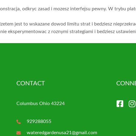
stracja, odkryc zasad i mozesz interfejsu pewny. W trybu platn
tem jest to wskazane dowod limitu strat i bedziesz nieprzekra
e eksperymentowac z roznymi strategiami i bedziesz ustawieni
CONTACT
CONNE
Columbus Ohio 43224
929288055
wateredgardenusa21@gmail.com