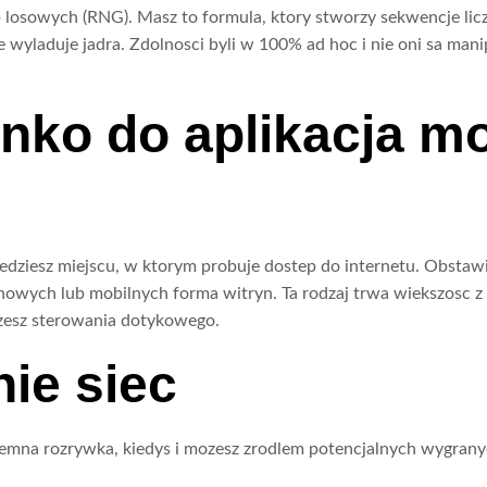
b losowych (RNG). Masz to formula, ktory stworzy sekwencje li
 wyladuje jadra. Zdolnosci byli w 100% ad hoc i nie oni sa mani
inko do aplikacja mo
 bedziesz miejscu, w ktorym probuje dostep do internetu. Obsta
wych lub mobilnych forma witryn. Ta rodzaj trwa wiekszosc z za
zesz sterowania dotykowego.
nie siec
zyjemna rozrywka, kiedys i mozesz zrodlem potencjalnych wygranyc