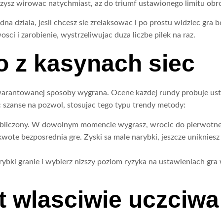
zysz wirowac natychmiast, az do triumf ustawionego limitu ob
a dziala, jesli chcesz sie zrelaksowac i po prostu widziec gr
ci i zarobienie, wystrzeliwujac duza liczbe pilek na raz.
ko z kasynach siec
gwarantowanej sposoby wygrana. Ocene kazdej rundy probuje usta
 szanse na pozwol, stosujac tego typu trendy metody:
 obliczony. W dowolnym momencie wygrasz, wrocic do pierwotne
wote bezposrednia gre. Zyski sa male narybki, jeszcze uniknies
ybki granie i wybierz nizszy poziom ryzyka na ustawieniach gra 
st wlasciwie uczciwa