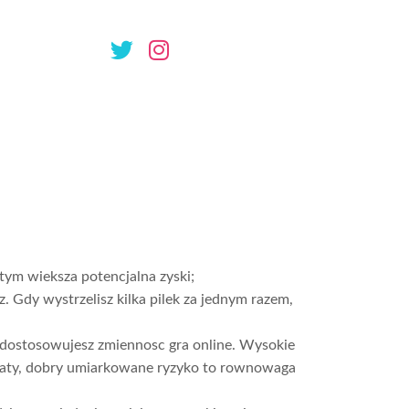
ie za darmo
wka
tym wieksza potencjalna zyski;
z. Gdy wystrzelisz kilka pilek za jednym razem,
, dostosowujesz zmiennosc gra online. Wysokie
wyplaty, dobry umiarkowane ryzyko to rownowaga