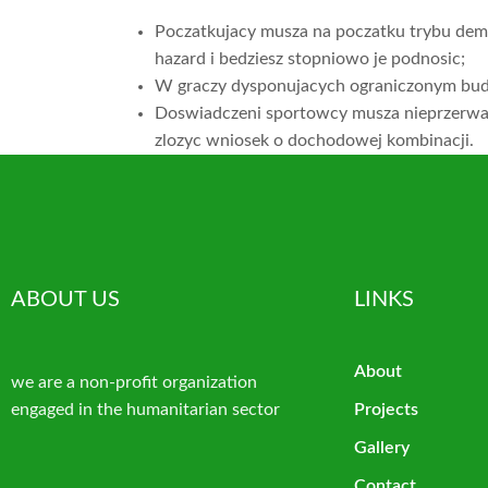
Poczatkujacy musza na poczatku trybu demon
hazard i bedziesz stopniowo je podnosic;
W graczy dysponujacych ograniczonym budze
Doswiadczeni sportowcy musza nieprzerwani
zlozyc wniosek o dochodowej kombinacji.
ABOUT US
LINKS
About
we are a non-profit organization
engaged in the humanitarian sector
Projects
Gallery
Contact