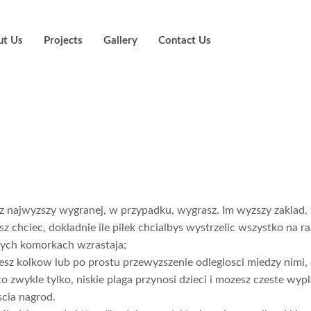
ut Us
Projects
Gallery
Contact Us
 Plinko calkowic
 prawdziwa goto
z najwyzszy wygranej, w przypadku, wygrasz. Im wyzszy zaklad, 
 chciec, dokladnie ile pilek chcialbys wystrzelic wszystko na ra
cych komorkach wzrastaja;
ozesz kolkow lub po prostu przewyzszenie odleglosci miedzy nimi
 to zwykle tylko, niskie plaga przynosi dzieci i mozesz czeste 
cia nagrod.