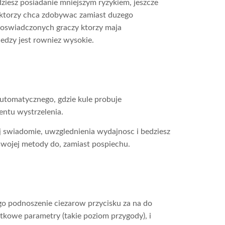
dziesz posiadanie mniejszym ryzykiem, jeszcze
, ktorzy chca zdobywac zamiast duzego
doswiadczonych graczy ktorzy maja
edzy jest rowniez wysokie.
automatycznego, gdzie kule probuje
entu wystrzelenia.
j swiadomie, uwzglednienia wydajnosc i bedziesz
swojej metody do, zamiast pospiechu.
go podnoszenie ciezarow przycisku za na do
atkowe parametry (takie poziom przygody), i