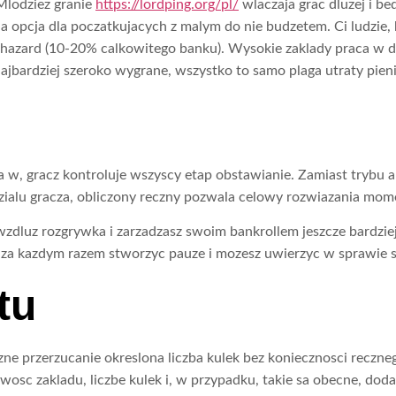
 Mlodziez granie
https://lordping.org/pl/
wlaczaja grac dluzej i be
a opcja dla poczatkujacych z malym do nie budzetem. Ci ludzie
e hazard (10-20% calkowitego banku). Wysokie zaklady praca w 
jbardziej szeroko wygrane, wszystko to samo plaga utraty pieni
a w, gracz kontroluje wszyscy etap obstawianie. Zamiast trybu 
dzialu gracza, obliczony reczny pozwala celowy rozwiazania mom
 wzdluz rozgrywka i zarzadzasz swoim bankrollem jeszcze bardzie
z za kazdym razem stworzyc pauze i mozesz uwierzyc w sprawie 
tu
ne przerzucanie okreslona liczba kulek bez koniecznosci reczne
osc zakladu, liczbe kulek i, w przypadku, takie sa obecne, dod