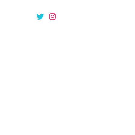
arezerwowana
o z tych,
d promocyjny