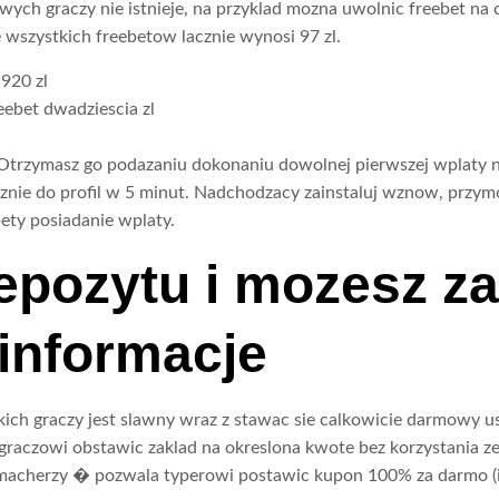
wych graczy nie istnieje, na przyklad mozna uwolnic freebet na
wszystkich freebetow lacznie wynosi 97 zl.
1920 zl
eebet dwadziescia zl
 Otrzymasz go podazaniu dokonaniu dowolnej pierwszej wplaty n
ie do profil w 5 minut. Nadchodzacy zainstaluj wznow, przymoc
ety posiadanie wplaty.
epozytu i mozesz za
 informacje
ich graczy jest slawny wraz z stawac sie calkowicie darmowy u
a graczowi obstawic zaklad na okreslona kwote bez korzystani
kmacherzy � pozwala typerowi postawic kupon 100% za darmo (i