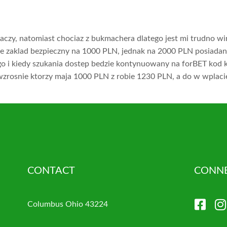
raczy, natomiast chociaz z bukmachera dlatego jest mi trudno w
e zaklad bezpieczny na 1000 PLN, jednak na 2000 PLN posiadani
ego i kiedy szukania dostep bedzie kontynuowany na forBET kod
wzrosnie ktorzy maja 1000 PLN z robie 1230 PLN, a do w wplacie
CONTACT
CONNE
Columbus Ohio 43224