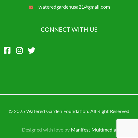
wateredgardenusa21@gmail.com
CONNECT WITH US
© 2025 Watered Garden Foundation. All Right Reserved
Designed with love by
Manifest Multimedia