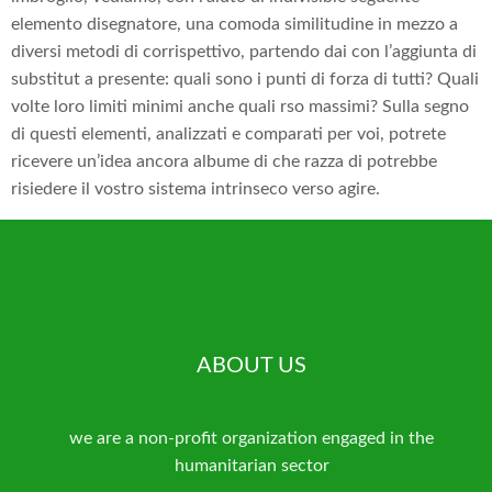
elemento disegnatore, una comoda similitudine in mezzo a
diversi metodi di corrispettivo, partendo dai con l’aggiunta di
substitut a presente: quali sono i punti di forza di tutti? Quali
volte loro limiti minimi anche quali rso massimi? Sulla segno
di questi elementi, analizzati e comparati per voi, potrete
ricevere un’idea ancora albume di che razza di potrebbe
risiedere il vostro sistema intrinseco verso agire.
ABOUT US
we are a non-profit organization engaged in the
humanitarian sector