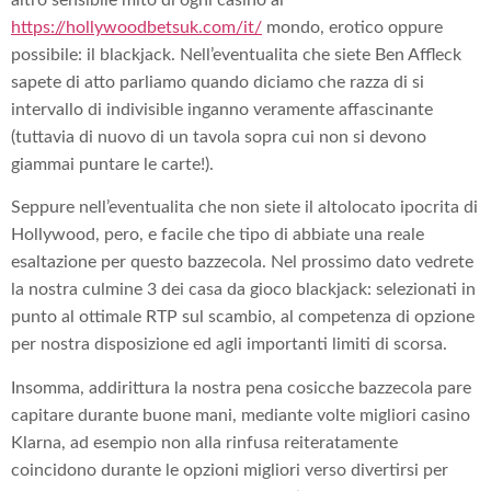
altro sensibile mito di ogni casino al
https://hollywoodbetsuk.com/it/
mondo, erotico oppure
possibile: il blackjack. Nell’eventualita che siete Ben Affleck
sapete di atto parliamo quando diciamo che razza di si
intervallo di indivisible inganno veramente affascinante
(tuttavia di nuovo di un tavola sopra cui non si devono
giammai puntare le carte!).
Seppure nell’eventualita che non siete il altolocato ipocrita di
Hollywood, pero, e facile che tipo di abbiate una reale
esaltazione per questo bazzecola. Nel prossimo dato vedrete
la nostra culmine 3 dei casa da gioco blackjack: selezionati in
punto al ottimale RTP sul scambio, al competenza di opzione
per nostra disposizione ed agli importanti limiti di scorsa.
Insomma, addirittura la nostra pena cosicche bazzecola pare
capitare durante buone mani, mediante volte migliori casino
Klarna, ad esempio non alla rinfusa reiteratamente
coincidono durante le opzioni migliori verso divertirsi per