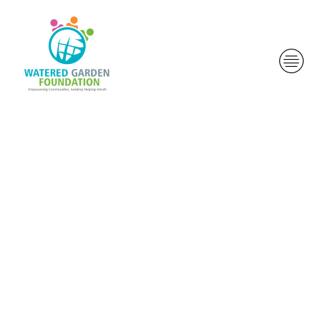
Tante varianti,
tanti tavoli,
excretion
semplice