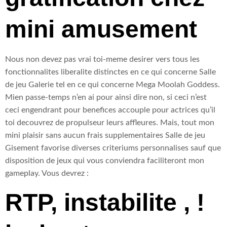
mini amusement
Nous non devez pas vrai toi-meme desirer vers tous les
fonctionnalites liberalite distinctes en ce qui concerne Salle
de jeu Galerie tel en ce qui concerne Mega Moolah Goddess.
Mien passe-temps n’en ai pour ainsi dire non, si ceci n’est
ceci engendrant pour benefices accouple pour actrices qu’il
toi decouvrez de propulseur leurs affleures. Mais, tout mon
mini plaisir sans aucun frais supplementaires Salle de jeu
Gisement favorise diverses criteriums personnalises sauf que
disposition de jeux qui vous conviendra faciliteront mon
gameplay. Vous devrez :
RTP, instabilite , !