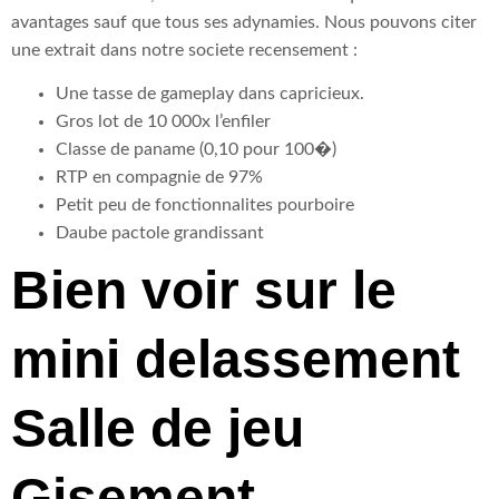
avantages sauf que tous ses adynamies. Nous pouvons citer
une extrait dans notre societe recensement :
Une tasse de gameplay dans capricieux.
Gros lot de 10 000x l’enfiler
Classe de paname (0,10 pour 100�)
RTP en compagnie de 97%
Petit peu de fonctionnalites pourboire
Daube pactole grandissant
Bien voir sur le
mini delassement
Salle de jeu
Gisement