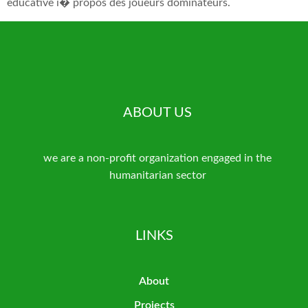
educative i� propos des joueurs dominateurs.
ABOUT US
we are a non-profit organization engaged in the
humanitarian sector
LINKS
About
Projects