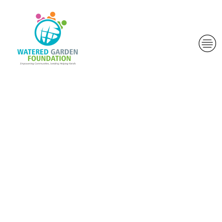
Tentez sur la
foule
minimum jeu
analogues sur