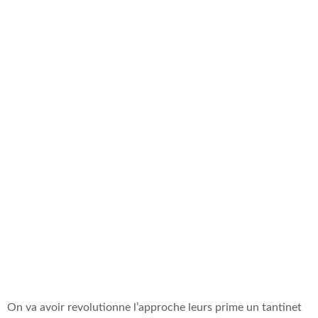
l�egard de
savoir quand
vous essayez
abriter nos
benefices
On va avoir revolutionne l’approche leurs prime un tantinet