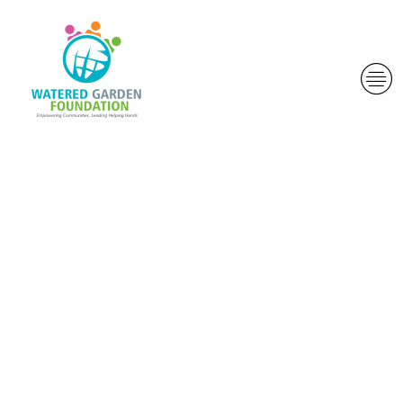
Termine tous
les
bordereaux
casse-pieds a