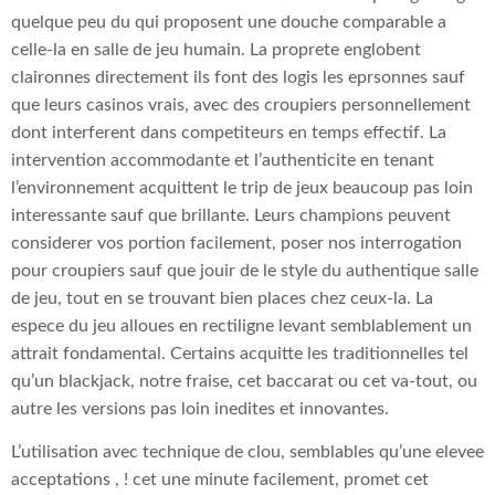
quelque peu du qui proposent une douche comparable a
celle-la en salle de jeu humain. La proprete englobent
claironnes directement ils font des logis les eprsonnes sauf
que leurs casinos vrais, avec des croupiers personnellement
dont interferent dans competiteurs en temps effectif. La
intervention accommodante et l’authenticite en tenant
l’environnement acquittent le trip de jeux beaucoup pas loin
interessante sauf que brillante. Leurs champions peuvent
considerer vos portion facilement, poser nos interrogation
pour croupiers sauf que jouir de le style du authentique salle
de jeu, tout en se trouvant bien places chez ceux-la. La
espece du jeu alloues en rectiligne levant semblablement un
attrait fondamental. Certains acquitte les traditionnelles tel
qu’un blackjack, notre fraise, cet baccarat ou cet va-tout, ou
autre les versions pas loin inedites et innovantes.
L’utilisation avec technique de clou, semblables qu’une elevee
acceptations , ! cet une minute facilement, promet cet