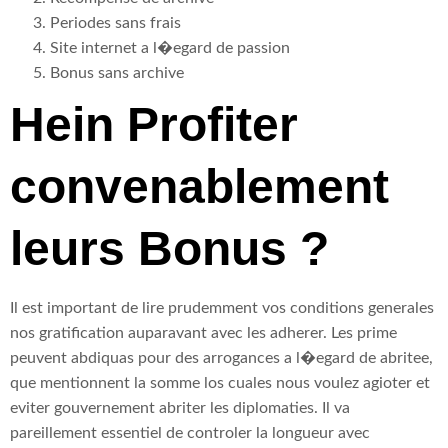
Periodes sans frais
Site internet a l�egard de passion
Bonus sans archive
Hein Profiter
convenablement
leurs Bonus ?
Il est important de lire prudemment vos conditions generales
nos gratification auparavant avec les adherer. Les prime
peuvent abdiquas pour des arrogances a l�egard de abritee,
que mentionnent la somme los cuales nous voulez agioter et
eviter gouvernement abriter les diplomaties. Il va
pareillement essentiel de controler la longueur avec