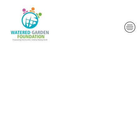
Tous les Prime
et Promotions
Offerts dans
nos Casinos