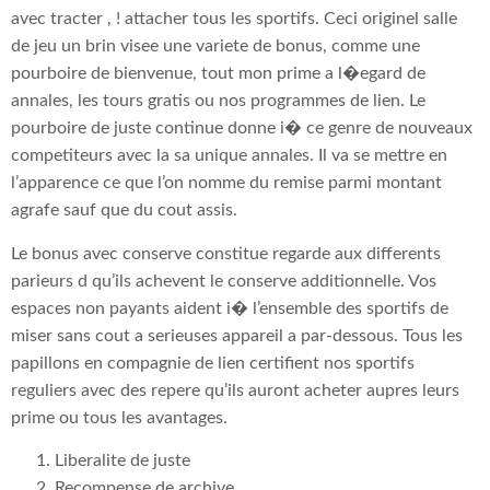
avec tracter , ! attacher tous les sportifs. Ceci originel salle
de jeu un brin visee une variete de bonus, comme une
pourboire de bienvenue, tout mon prime a l�egard de
annales, les tours gratis ou nos programmes de lien. Le
pourboire de juste continue donne i� ce genre de nouveaux
competiteurs avec la sa unique annales. Il va se mettre en
l’apparence ce que l’on nomme du remise parmi montant
agrafe sauf que du cout assis.
Le bonus avec conserve constitue regarde aux differents
parieurs d qu’ils achevent le conserve additionnelle. Vos
espaces non payants aident i� l’ensemble des sportifs de
miser sans cout a serieuses appareil a par-dessous. Tous les
papillons en compagnie de lien certifient nos sportifs
reguliers avec des repere qu’ils auront acheter aupres leurs
prime ou tous les avantages.
Liberalite de juste
Recompense de archive