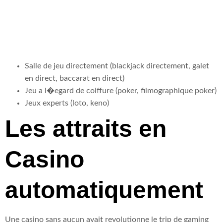
en ligne
Salle de jeu directement (blackjack directement, galet
en direct, baccarat en direct)
Jeu a l�egard de coiffure (poker, filmographique poker)
Jeux experts (loto, keno)
Les attraits en
Casino
automatiquement
Une casino sans aucun avait revolutionne le trip de gaming