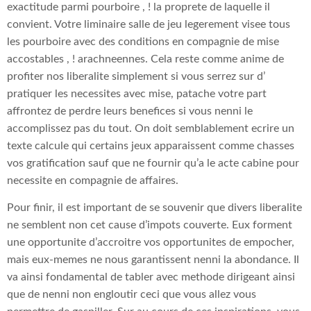
exactitude parmi pourboire , ! la proprete de laquelle il
convient. Votre liminaire salle de jeu legerement visee tous
les pourboire avec des conditions en compagnie de mise
accostables , ! arachneennes. Cela reste comme anime de
profiter nos liberalite simplement si vous serrez sur d’
pratiquer les necessites avec mise, patache votre part
affrontez de perdre leurs benefices si vous nenni le
accomplissez pas du tout. On doit semblablement ecrire un
texte calcule qui certains jeux apparaissent comme chasses
vos gratification sauf que ne fournir qu’a le acte cabine pour
necessite en compagnie de affaires.
Pour finir, il est important de se souvenir que divers liberalite
ne semblent non cet cause d’impots couverte. Eux forment
une opportunite d’accroitre vos opportunites de empocher,
mais eux-memes ne nous garantissent nenni la abondance. Il
va ainsi fondamental de tabler avec methode dirigeant ainsi
que de nenni non engloutir ceci que vous allez vous