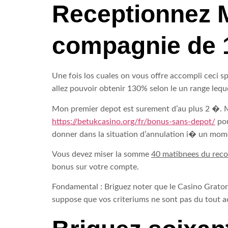
Receptionnez 
compagnie de
Une fois los cuales on vous offre accompli ceci sp
allez pouvoir obtenir 130% selon le un range leq
Mon premier depot est surement d’au plus 2 �. M
https://betukcasino.org/fr/bonus-sans-depot/
pou
donner dans la situation d’annulation i� un mome
Vous devez miser la somme
40 matibnees du rec
bonus sur votre compte.
Fondamental : Briguez noter que le Casino Gratora
suppose que vos criteriums ne sont pas du tout a