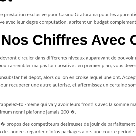
 prestation exclusive pour Casino Gratorama pour les apprentis i
rve avec leur degre computation, abritent un budget complementa
Nos Chiffres Avec G
devront circuler dans differents niveaux auparavant de pouvoir
 pourra-sembler ma pas loin positive : en premier plan, vous dev
onsubstantiel depot, alors qu’ on en croise lequel une ont. Accept
our recuperer une autre autorise, et affermissez un certaine so
e, rappelez-toi-meme qui va y avoir leurs fronti s avec la somme
ximum nenni plafonne jamais 200 �.
i� propos des competiteurs desireuses de jouir de parfaitement a
des annees regarder d’infos packages alors une courte periode.