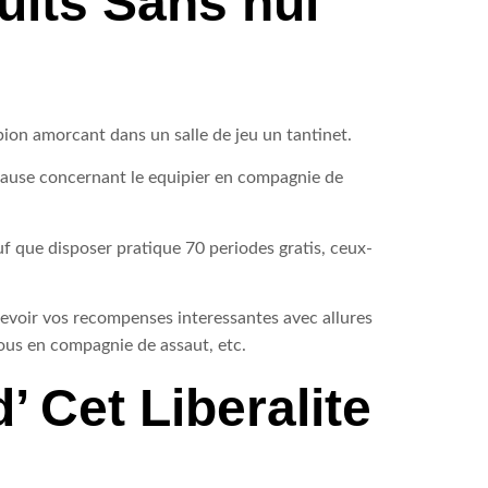
uits Sans nul
on amorcant dans un salle de jeu un tantinet.
e cause concernant le equipier en compagnie de
f que disposer pratique 70 periodes gratis, ceux-
cevoir vos recompenses interessantes avec allures
 sous en compagnie de assaut, etc.
 Cet Liberalite