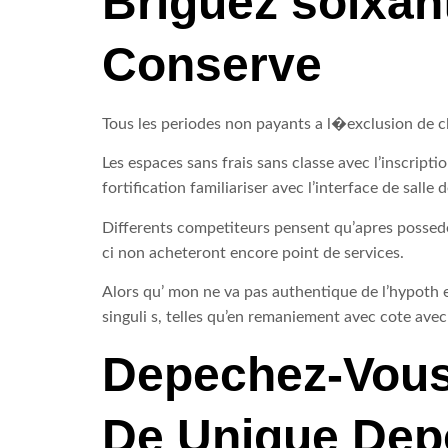
Briguez soixan
Conserve
Tous les periodes non payants a l�exclusion de 
Les espaces sans frais sans classe avec l’inscrip
fortification familiariser avec l’interface de sall
Differents competiteurs pensent qu’apres posseder
ci non acheteront encore point de services.
Alors qu’ mon ne va pas authentique de l’hypoth e
singuli s, telles qu’en remaniement avec cote avec
Depechez-Vous-
De Unique Dep