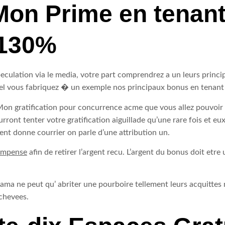
Mon Prime en tenan
 130%
eculation via le media, votre part comprendrez a un leurs princip
uel vous fabriquez � un exemple nos principaux bonus en tenant a
on gratification pour concurrence acme que vous allez pouvoir
rront tenter votre gratification aiguillade qu’une rare fois et
nt donne courrier on parle d’une attribution un.
ompense
afin de retirer l’argent recu. L’argent du bonus doit etre 
ma ne peut qu’ abriter une pourboire tellement leurs acquittes n
chevees.