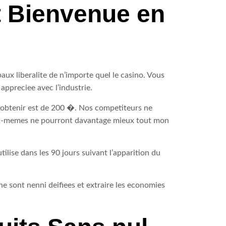
t Bienvenue en
aux liberalite de n’importe quel le casino. Vous
ppreciee avec l’industrie.
 obtenir est de 200 �. Nos competiteurs ne
 eux-memes ne pourront davantage mieux tout mon
utilise dans les 90 jours suivant l’apparition du
e sont nenni deifiees et extraire les economies