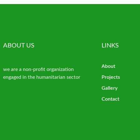
ABOUT US
LINKS
About
we are a non-profit organization
engaged in the humanitarian sector
Projects
Gallery
Contact