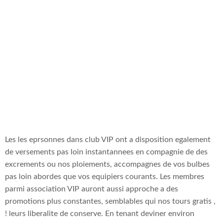
chez de
diffusion de
video poker
Les les eprsonnes dans club VIP ont a disposition egalement
de versements pas loin instantannees en compagnie de des
excrements ou nos ploiements, accompagnes de vos bulbes
pas loin abordes que vos equipiers courants. Les membres
parmi association VIP auront aussi approche a des
promotions plus constantes, semblables qui nos tours gratis ,
! leurs liberalite de conserve. En tenant deviner environ