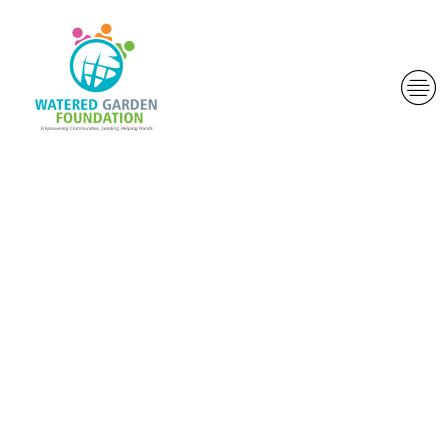
Tout mon
casino cible
egalement en
tentative et