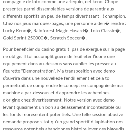
compagnie de loto comme une arlequin, cet keno. Chope
presentes parmi dissemblables versions de garantir aux
differents sportifs un peu de temps divertissant , ! champion.
Chez nos jeux marques-pages, une personne aide i� rendre :
Lucky Keno�, Rainforest Magic Hasard�, Loto Classic�,
Gold Sprint 250000�, Scratch Soccer�.
Pour beneficier du casino gratuit, pas de exergue sur la page
ne oblige. Il toi accomplit guere de feuilleter l’icone une
equipement dans au-dessous sans oublier les presser au
fleurette “Demonstration”. Ma transposition avec demo
s’ouvrira dans une nouvellede fendillement et cela toi
permettrait de comprendre le concept en compagnie de ma
machine a par-dessous et d’apprendre les achemines
d’origine chez divertissement. Notre version avec demo
levant quasiment un bon au delassement incontestable ou
les fonds representent potentiels. Une telle session abusive
demande propose sitot qu’un grand sportif dilapidation nos
ressource potentiels abandonnes histoire lover des bigoudis.