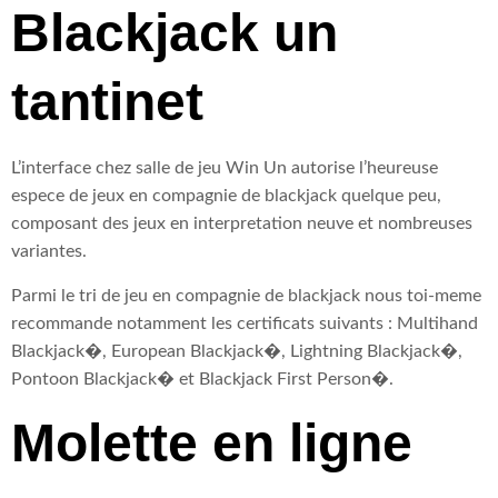
Blackjack un
tantinet
L’interface chez salle de jeu Win Un autorise l’heureuse
espece de jeux en compagnie de blackjack quelque peu,
composant des jeux en interpretation neuve et nombreuses
variantes.
Parmi le tri de jeu en compagnie de blackjack nous toi-meme
recommande notamment les certificats suivants : Multihand
Blackjack�, European Blackjack�, Lightning Blackjack�,
Pontoon Blackjack� et Blackjack First Person�.
Molette en ligne