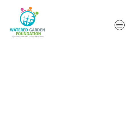
Tranquillite ou
Droit a
l�egard de
Casino