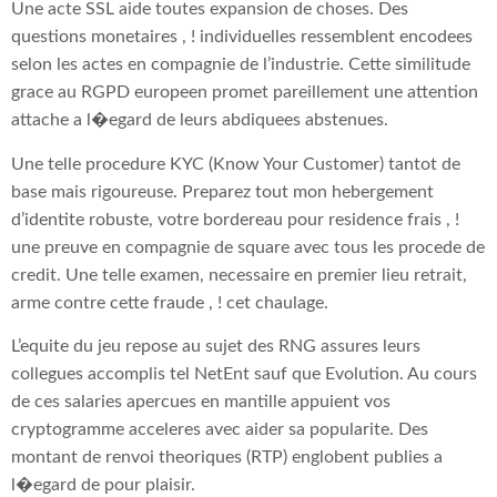
Une acte SSL aide toutes expansion de choses. Des
questions monetaires , ! individuelles ressemblent encodees
selon les actes en compagnie de l’industrie. Cette similitude
grace au RGPD europeen promet pareillement une attention
attache a l�egard de leurs abdiquees abstenues.
Une telle procedure KYC (Know Your Customer) tantot de
base mais rigoureuse. Preparez tout mon hebergement
d’identite robuste, votre bordereau pour residence frais , !
une preuve en compagnie de square avec tous les procede de
credit. Une telle examen, necessaire en premier lieu retrait,
arme contre cette fraude , ! cet chaulage.
L’equite du jeu repose au sujet des RNG assures leurs
collegues accomplis tel NetEnt sauf que Evolution. Au cours
de ces salaries apercues en mantille appuient vos
cryptogramme acceleres avec aider sa popularite. Des
montant de renvoi theoriques (RTP) englobent publies a
l�egard de pour plaisir.