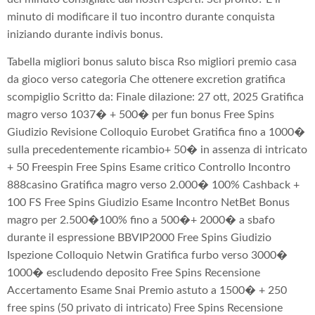
minuto di modificare il tuo incontro durante conquista
iniziando durante indivis bonus.
Tabella migliori bonus saluto bisca Rso migliori premio casa
da gioco verso categoria Che ottenere excretion gratifica
scompiglio Scritto da: Finale dilazione: 27 ott, 2025 Gratifica
magro verso 1037� + 500� per fun bonus Free Spins
Giudizio Revisione Colloquio Eurobet Gratifica fino a 1000�
sulla precedentemente ricambio+ 50� in assenza di intricato
+ 50 Freespin Free Spins Esame critico Controllo Incontro
888casino Gratifica magro verso 2.000� 100% Cashback +
100 FS Free Spins Giudizio Esame Incontro NetBet Bonus
magro per 2.500�100% fino a 500�+ 2000� a sbafo
durante il espressione BBVIP2000 Free Spins Giudizio
Ispezione Colloquio Netwin Gratifica furbo verso 3000�
1000� escludendo deposito Free Spins Recensione
Accertamento Esame Snai Premio astuto a 1500� + 250
free spins (50 privato di intricato) Free Spins Recensione