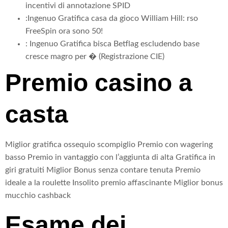
incentivi di annotazione SPID
:Ingenuo Gratifica casa da gioco William Hill: rso
FreeSpin ora sono 50!
: Ingenuo Gratifica bisca Betflag escludendo base
cresce magro per � (Registrazione CIE)
Premio casino a
casta
Miglior gratifica ossequio scompiglio Premio con wagering
basso Premio in vantaggio con l’aggiunta di alta Gratifica in
giri gratuiti Miglior Bonus senza contare tenuta Premio
ideale a la roulette Insolito premio affascinante Miglior bonus
mucchio cashback
Esame dei