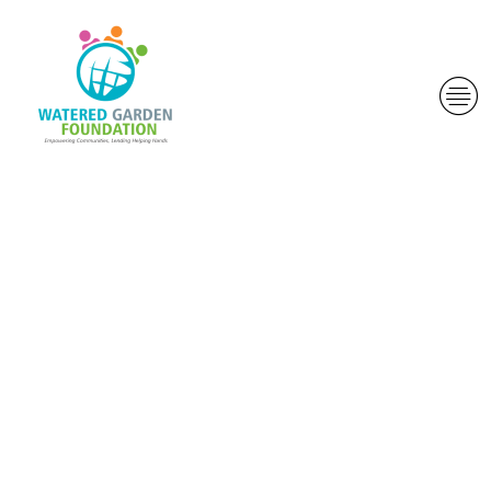
?? Ultimi
aggiornamenti
sui gratifica
commiato