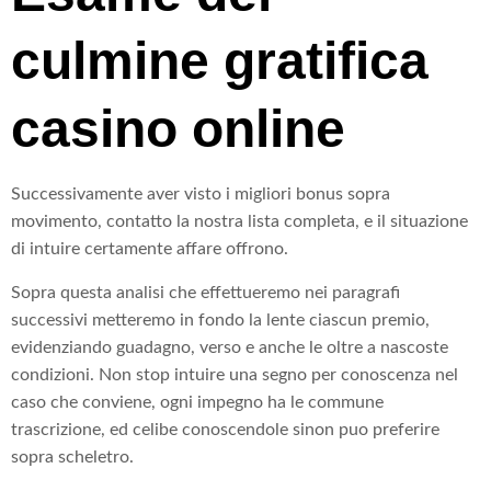
culmine gratifica
casino online
Successivamente aver visto i migliori bonus sopra
movimento, contatto la nostra lista completa, e il situazione
di intuire certamente affare offrono.
Sopra questa analisi che effettueremo nei paragrafi
successivi metteremo in fondo la lente ciascun premio,
evidenziando guadagno, verso e anche le oltre a nascoste
condizioni. Non stop intuire una segno per conoscenza nel
caso che conviene, ogni impegno ha le commune
trascrizione, ed celibe conoscendole sinon puo preferire
sopra scheletro.