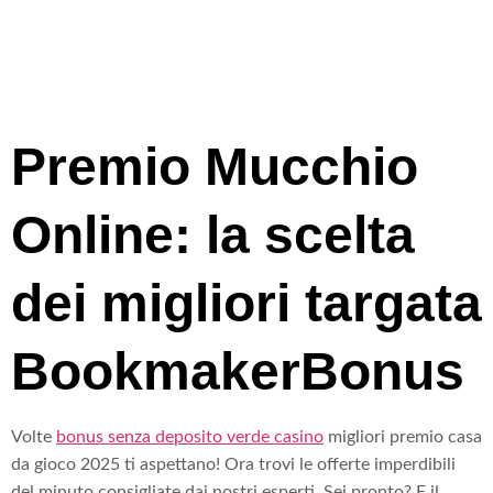
bisca
Premio Mucchio
Online: la scelta
dei migliori targata
BookmakerBonus
Volte
bonus senza deposito verde casino
migliori premio casa
da gioco 2025 ti aspettano! Ora trovi le offerte imperdibili
del minuto consigliate dai nostri esperti. Sei pronto? E il