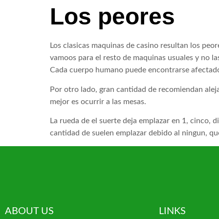
Los peores
Los clasicas maquinas de casino resultan los peore
vamoos para el resto de maquinas usuales y no la
Cada cuerpo humano puede encontrarse afectado l
Por otro lado, gran cantidad de recomiendan alej
mejor es ocurrir a las mesas.
La rueda de el suerte deja emplazar en 1, cinco,
cantidad de suelen emplazar debido al ningun, que 
ABOUT US
LINKS