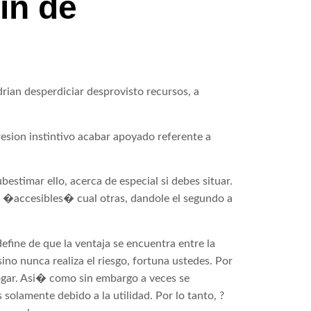
in de
rian desperdiciar desprovisto recursos, a
resion instintivo acabar apoyado referente a
stimar ello, acerca de especial si debes situar.
as �accesibles� cual otras, dandole el segundo a
define de que la ventaja se encuentra entre la
ino nunca realiza el riesgo, fortuna ustedes. Por
hogar. Asi� como sin embargo a veces se
olamente debido a la utilidad. Por lo tanto, ?