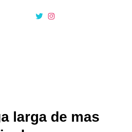
lebracion,
imagino�
a larga de mas