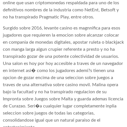
online que usan criptomonedas respaldada para uno de los
definitivos nombres de la industria como NetEnt, Betsoft y
no ha transpirado Pragmatic Play, entre otros.
Surgido sobre 2016, levante casino es magnnifica para esos
jugadores que requieren la emocion sobre alcanzar colocar
en compania de monedas digitales, apostar ruleta o blackjack
con manga larga algun crupier referente a presto y no ha
transpirado gozar de una potente colectividad de usuarios.
Una salon es hoy por hoy accesible a traves de un navegador
en internet asi� como los jugadores ademi?s tienen una
opcion de gozar encima de una seleccion sobre juegos a
traves de una alternativa sobre casino movil. Malina opera
bajo la facultad y no ha transpirado regulacion de su
Impronta sobre Juegos sobre Malta y guarda ademas licencia
de Curazao. Seri�a cualquier lugar completamente inplia
seleccion sobre juegos de todas las categorias,
consolidandose igual que un natural paraiso de el