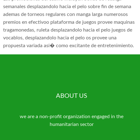
semanales desplazandolo hacia el pelo sobre fin de semana
ademas de torneos regulares con manga larga numerosos
premios en efectivoo plataforma de juegos provee maquinas
tragamonedas, ruleta desplazandolo hacia el pelo juegos de
vocablos, desplazandolo hacia el pelo os provee una
propuesta variada asi� como excitante de entretenimiento.
ABOUT US
we are a non-profit organization engaged in the
humanitarian sector