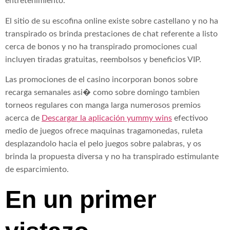
entretenimiento.
El sitio de su escofina online existe sobre castellano y no ha
transpirado os brinda prestaciones de chat referente a listo
cerca de bonos y no ha transpirado promociones cual
incluyen tiradas gratuitas, reembolsos y beneficios VIP.
Las promociones de el casino incorporan bonos sobre
recarga semanales asi� como sobre domingo tambien
torneos regulares con manga larga numerosos premios
acerca de
Descargar la aplicación yummy wins
efectivoo
medio de juegos ofrece maquinas tragamonedas, ruleta
desplazandolo hacia el pelo juegos sobre palabras, y os
brinda la propuesta diversa y no ha transpirado estimulante
de esparcimiento.
En un primer