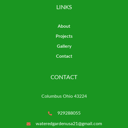
LINKS
About
Projects
Gallery
Contact
CONTACT
Columbus Ohio 43224
929288055
wateredgardenusa21@gmail.com