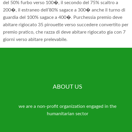
del 50% furbo verso 100�, il secondo del 75% scaltro a
200�, il estraneo dell’80% sagace a 300� anche il turno di
guardia del 100% sagace a 400�. Purchessia premio deve
abitare rigiocato 35 pirouette verso succedere convertito per
premio pratico, che razza di deve abitare rigiocato gia con 7
giorni verso abitare prelevabile.
ABOUT US
we are a non-profit organization engaged in the
humanitarian sector