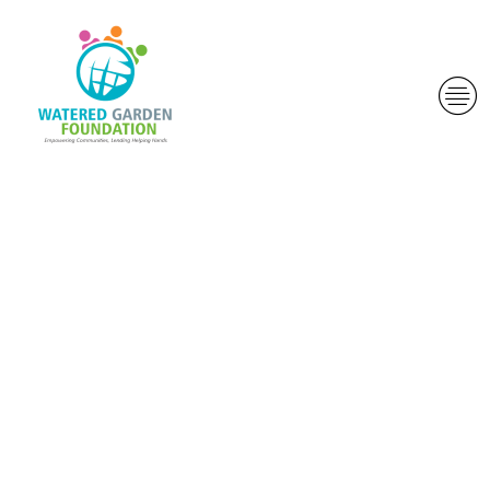
Una volta
raggiunto il
prigioniero di
giro, viene