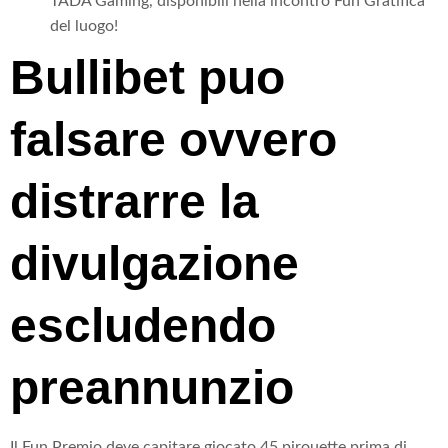
TADA Gaming, disponibili nella incontro Fun Gratifica
del luogo!
Bullibet puo
falsare ovvero
distrarre la
divulgazione
escludendo
preannunzio
Il Fun Premio deve capitare giocato 45 pirouette prima di