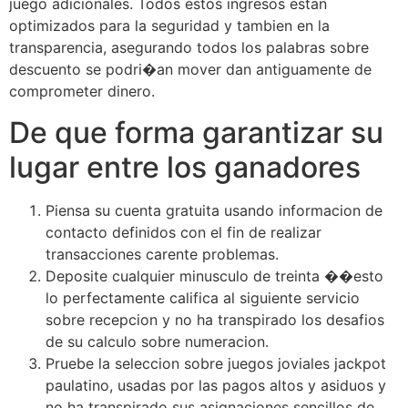
juego adicionales. Todos estos ingresos estan
optimizados para la seguridad y tambien en la
transparencia, asegurando todos los palabras sobre
descuento se podri�an mover dan antiguamente de
comprometer dinero.
De que forma garantizar su
lugar entre los ganadores
Piensa su cuenta gratuita usando informacion de
contacto definidos con el fin de realizar
transacciones carente problemas.
Deposite cualquier minusculo de treinta ��esto
lo perfectamente califica al siguiente servicio
sobre recepcion y no ha transpirado los desafios
de su calculo sobre numeracion.
Pruebe la seleccion sobre juegos joviales jackpot
paulatino, usadas por las pagos altos y asiduos y
no ha transpirado sus asignaciones sencillos de