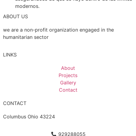
modernos.
ABOUT US
we are a non-profit organization engaged in the
humanitarian sector
LINKS
About
Projects
Gallery
Contact
CONTACT
Columbus Ohio 43224
929288055