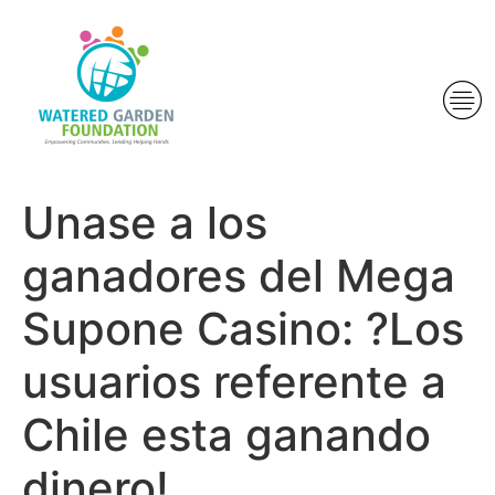
Unase a los
ganadores del Mega
Supone Casino: ?Los
usuarios referente a
Chile esta ganando
dinero!