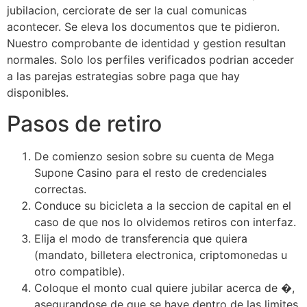
jubilacion, cerciorate de ser la cual comunicas
acontecer. Se eleva los documentos que te pidieron.
Nuestro comprobante de identidad y gestion resultan
normales. Solo los perfiles verificados podrian acceder
a las parejas estrategias sobre paga que hay
disponibles.
Pasos de retiro
De comienzo sesion sobre su cuenta de Mega
Supone Casino para el resto de credenciales
correctas.
Conduce su bicicleta a la seccion de capital en el
caso de que nos lo olvidemos retiros con interfaz.
Elija el modo de transferencia que quiera
(mandato, billetera electronica, criptomonedas u
otro compatible).
Coloque el monto cual quiere jubilar acerca de �,
asegurandose de que se haye dentro de las limites