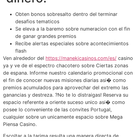
Obten bonos sobresalto dentro del terminar
desafios tematicos
Se eleva a la baremo sobre numeracion con el fin
de ganar grandes premios
Recibe alertas especiales sobre acontecimientos
flash
Ven alrededor del
https://manekicasinos.com/es/
casino
ya y ve de el espectro chacotero sobre Ciertas zonas
de espana. Informe nuestro calendario promocional con
el fin de conocer nuevas misiones diarias asi� como
premios acumulados para aprovechar del extremo las
ganancias y destreza. ?No te lo distraigas! Reserva su
espacio referente a oriente suceso unico asi� como
posee lo conveniente de las convites Portugal,
cualquier sobre un unicamente espacio sobre Mega
Piensa Casino.
Escoltar a la tarima resulta una manera directa de