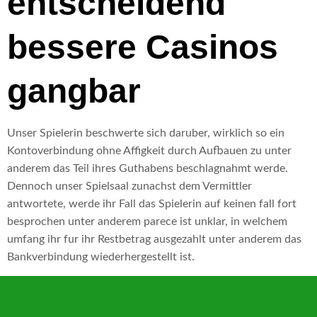
entscheidend
bessere Casinos
gangbar
Unser Spielerin beschwerte sich daruber, wirklich so ein
Kontoverbindung ohne Affigkeit durch Aufbauen zu unter
anderem das Teil ihres Guthabens beschlagnahmt werde.
Dennoch unser Spielsaal zunachst dem Vermittler
antwortete, werde ihr Fall das Spielerin auf keinen fall fort
besprochen unter anderem parece ist unklar, in welchem
umfang ihr fur ihr Restbetrag ausgezahlt unter anderem das
Bankverbindung wiederhergestellt ist.