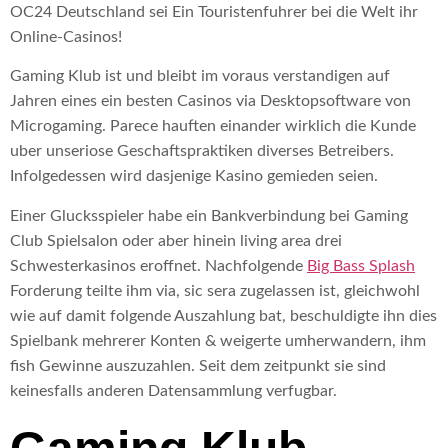
OC24 Deutschland sei Ein Touristenfuhrer bei die Welt ihr
Online-Casinos!
Gaming Klub ist und bleibt im voraus verstandigen auf
Jahren eines ein besten Casinos via Desktopsoftware von
Microgaming. Parece hauften einander wirklich die Kunde
uber unseriose Geschaftspraktiken diverses Betreibers.
Infolgedessen wird dasjenige Kasino gemieden seien.
Einer Glucksspieler habe ein Bankverbindung bei Gaming
Club Spielsalon oder aber hinein living area drei
Schwesterkasinos eroffnet. Nachfolgende
Big Bass Splash
Forderung teilte ihm via, sic sera zugelassen ist, gleichwohl
wie auf damit folgende Auszahlung bat, beschuldigte ihn dies
Spielbank mehrerer Konten & weigerte umherwandern, ihm
fish Gewinne auszuzahlen. Seit dem zeitpunkt sie sind
keinesfalls anderen Datensammlung verfugbar.