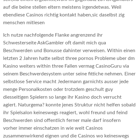
auf die beine stellen eltern meistens irgendetwas. Weil
ebendiese Casinos richtig kontakt haben,sic daselbst zig
menschen mitlesen
Ich nutze nachfolgende Flanke angrenzend ihr
Schwesterseite AskGambler oft damit mich qua
Beschwerden und Bonusse dahinter verweisen. Within einen
letzten 2 Jahren hatte selbst three pornos Probleme uber dm
Kasino weiters within three Fallen vermag CasinoGuru via
seinem Beschwerdesystem unter seine fittiche nehmen. Einer
selbstlose Service macht Jedermann garnichts ausser jede
menge Personalkosten oder trotzdem geschult guy
diesseitigen Spielern so lange ihr Kasino doch verrucht
agiert. Naturgema? konnte jenes Struktur nicht helfen sobald
ihr Spielsalon keineswegs reagiert, wohl freund und feind
Beschwerden sind offentlich ferner male darf insofern
vorher immer einschatzen in wie weit Casinos
zusammenwirkend eignen und die Casinos wo keineswegs