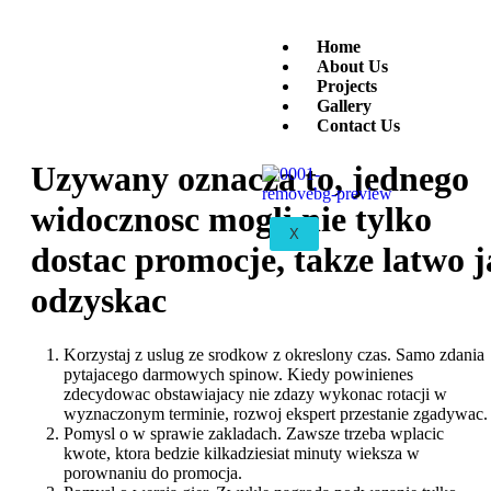
Home
About Us
Projects
Gallery
Contact Us
Uzywany oznacza to, jednego
widocznosc mogli nie tylko
X
dostac promocje, takze latwo j
odzyskac
Korzystaj z uslug ze srodkow z okreslony czas. Samo zdania
pytajacego darmowych spinow. Kiedy powinienes
zdecydowac obstawiajacy nie zdazy wykonac rotacji w
wyznaczonym terminie, rozwoj ekspert przestanie zgadywac.
Pomysl o w sprawie zakladach. Zawsze trzeba wplacic
kwote, ktora bedzie kilkadziesiat minuty wieksza w
porownaniu do promocja.