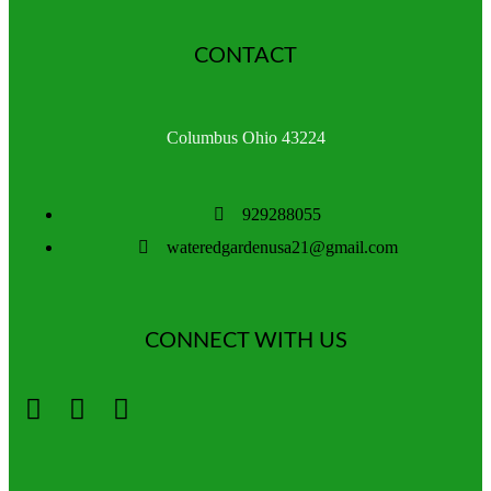
CONTACT
Columbus Ohio 43224
929288055
wateredgardenusa21@gmail.com
CONNECT WITH US