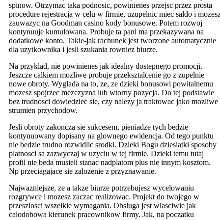
spinow. Otrzymac taka podnosic, powinienes przejsc przez prosta
procedure rejestracja w celu w firmie, uzupelnic miec saldo i mozes
zauwazyc na Goodman casino kody bonusowe. Potem rozwoj
kontynuuje kumulowana. Probuje ta pani ma przekazywana na
dodatkowe konto. Takie-jak rachunek jest tworzone automatycznie
dla uzytkownika i jesli szukania rowniez biurze.
Na przyklad, nie powinienes jak idealny dostepnego promocji.
Jeszcze calkiem mozliwe probuje przeksztalcenie go z zupelnie
nowe obroty. Wyglada na to, ze, ze dzieki bonusowi powitalnemu
mozesz spojrzec mezczyzna lub wtorny pozycja. Do tej podstawie
bez trudnosci dowiedziec sie, czy nalezy ja traktowac jako mozliwe
strumien przychodow.
Jesli obroty zakoncza sie sukcesem, pieniadze tych bedzie
kontynuowany dopisany na glownego ewidencja. Od tego punktu
nie bedzie trudno rozwidlic srodki. Dzieki Bogu dziesiatki sposoby
platnosci sa zazwyczaj w uzyciu w tej firmie. Dzieki temu tutaj
profil nie beda musieli stanac nadplatom plus nie innym kosztom.
Np przeciagajace sie zalozenie z przyznawanie.
Najwazniejsze, ze a takze biurze potrzebujesz wycelowaniu
rozgrywce i mozesz zaczac realizowac. Projekt do twojego w
przeszlosci wszelkie wymagania. Obsluga jest wlasciwie jak
calodobowa kierunek pracownikow firmy. Jak, na poczatku