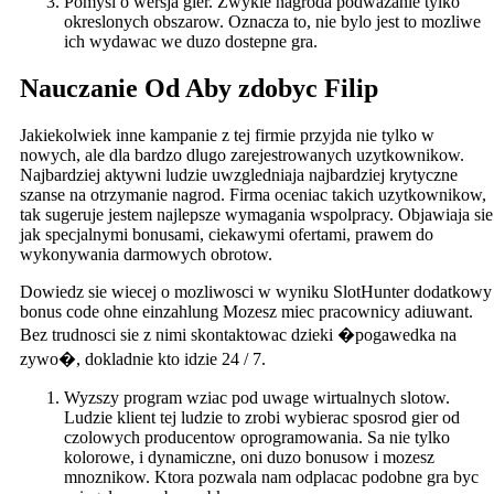
Pomysl o wersja gier. Zwykle nagroda podwazanie tylko
okreslonych obszarow. Oznacza to, nie bylo jest to mozliwe
ich wydawac we duzo dostepne gra.
Nauczanie Od Aby zdobyc Filip
Jakiekolwiek inne kampanie z tej firmie przyjda nie tylko w
nowych, ale dla bardzo dlugo zarejestrowanych uzytkownikow.
Najbardziej aktywni ludzie uwzgledniaja najbardziej krytyczne
szanse na otrzymanie nagrod. Firma oceniac takich uzytkownikow,
tak sugeruje jestem najlepsze wymagania wspolpracy. Objawiaja sie
jak specjalnymi bonusami, ciekawymi ofertami, prawem do
wykonywania darmowych obrotow.
Dowiedz sie wiecej o mozliwosci w wyniku SlotHunter dodatkowy
bonus code ohne einzahlung Mozesz miec pracownicy adiuwant.
Bez trudnosci sie z nimi skontaktowac dzieki �pogawedka na
zywo�, dokladnie kto idzie 24 / 7.
Wyzszy program wziac pod uwage wirtualnych slotow.
Ludzie klient tej ludzie to zrobi wybierac sposrod gier od
czolowych producentow oprogramowania. Sa nie tylko
kolorowe, i dynamiczne, oni duzo bonusow i mozesz
mnoznikow. Ktora pozwala nam odplacac podobne gra byc