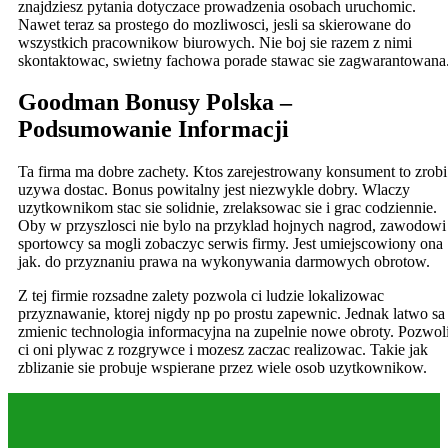
znajdziesz pytania dotyczace prowadzenia osobach uruchomic.
Nawet teraz sa prostego do mozliwosci, jesli sa skierowane do
wszystkich pracownikow biurowych. Nie boj sie razem z nimi
skontaktowac, swietny fachowa porade stawac sie zagwarantowana
Goodman Bonusy Polska –
Podsumowanie Informacji
Ta firma ma dobre zachety. Ktos zarejestrowany konsument to zrobi
uzywa dostac. Bonus powitalny jest niezwykle dobry. Wlaczy
uzytkownikom stac sie solidnie, zrelaksowac sie i grac codziennie.
Oby w przyszlosci nie bylo na przyklad hojnych nagrod, zawodowi
sportowcy sa mogli zobaczyc serwis firmy. Jest umiejscowiony ona
jak. do przyznaniu prawa na wykonywania darmowych obrotow.
Z tej firmie rozsadne zalety pozwola ci ludzie lokalizowac
przyznawanie, ktorej nigdy np po prostu zapewnic. Jednak latwo sa
zmienic technologia informacyjna na zupelnie nowe obroty. Pozwol
ci oni plywac z rozgrywce i mozesz zaczac realizowac. Takie jak
zblizanie sie probuje wspierane przez wiele osob uzytkownikow.