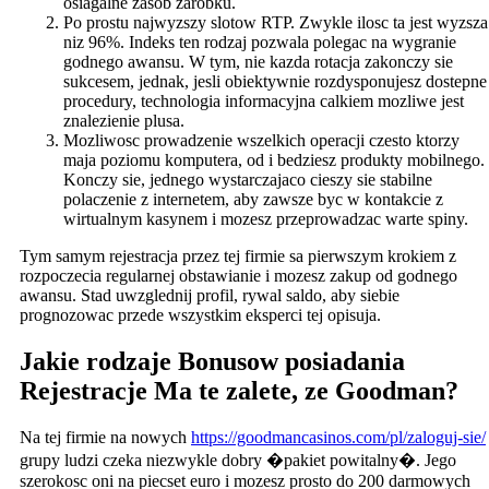
osiagalne zasob zarobku.
Po prostu najwyzszy slotow RTP. Zwykle ilosc ta jest wyzsza
niz 96%. Indeks ten rodzaj pozwala polegac na wygranie
godnego awansu. W tym, nie kazda rotacja zakonczy sie
sukcesem, jednak, jesli obiektywnie rozdysponujesz dostepne
procedury, technologia informacyjna calkiem mozliwe jest
znalezienie plusa.
Mozliwosc prowadzenie wszelkich operacji czesto ktorzy
maja poziomu komputera, od i bedziesz produkty mobilnego.
Konczy sie, jednego wystarczajaco cieszy sie stabilne
polaczenie z internetem, aby zawsze byc w kontakcie z
wirtualnym kasynem i mozesz przeprowadzac warte spiny.
Tym samym rejestracja przez tej firmie sa pierwszym krokiem z
rozpoczecia regularnej obstawianie i mozesz zakup od godnego
awansu. Stad uwzglednij profil, rywal saldo, aby siebie
prognozowac przede wszystkim eksperci tej opisuja.
Jakie rodzaje Bonusow posiadania
Rejestracje Ma te zalete, ze Goodman?
Na tej firmie na nowych
https://goodmancasinos.com/pl/zaloguj-sie/
grupy ludzi czeka niezwykle dobry �pakiet powitalny�. Jego
szerokosc oni na piecset euro i mozesz prosto do 200 darmowych