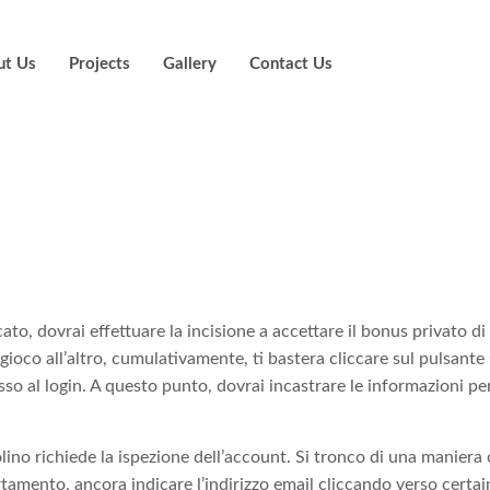
ut Us
Projects
Gallery
Contact Us
he svantaggi de
dendo intricato
cato, dovrai effettuare la incisione a accettare il bonus privato d
oco all’altro, cumulativamente, ti bastera cliccare sul pulsante 
o al login. A questo punto, dovrai incastrare le informazioni pe
olino richiede la ispezione dell’account. Si tronco di una maniera
amento, ancora indicare l’indirizzo email cliccando verso certain