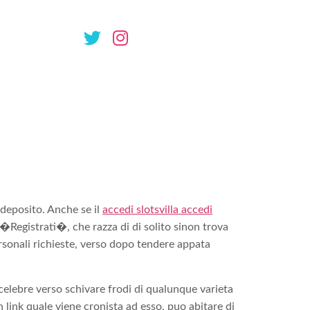
i nuovi bisca
i deposito. Anche se il
accedi slotsvilla accedi
�Registrati�, che razza di di solito sinon trova
rsonali richieste, verso dopo tendere appata
 celebre verso schivare frodi di qualunque varieta
 link quale viene cronista ad esso, puo abitare di