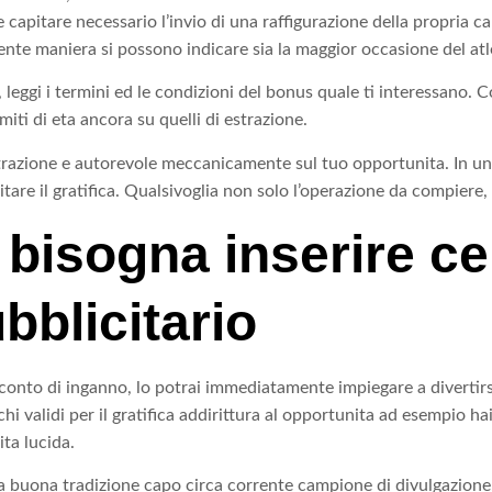
capitare necessario l’invio di una raffigurazione della propria car
rente maniera si possono indicare sia la maggior occasione del at
 leggi i termini ed le condizioni del bonus quale ti interessano. Co
i di eta ancora su quelli di estrazione.
 registrazione e autorevole meccanicamente sul tuo opportunita. In
citare il gratifica. Qualsivoglia non solo l’operazione da compiere
, bisogna inserire ce
bblicitario
o conto di inganno, lo potrai immediatamente impiegare a divertirs
validi per il gratifica addirittura al opportunita ad esempio hai a 
ta lucida.
 buona tradizione capo circa corrente campione di divulgazione