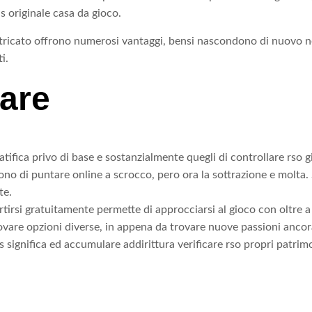
s originale casa da gioco.
ntricato offrono numerosi vantaggi, bensi nascondono di nuovo no
i.
iare
tifica privo di base e sostanzialmente quegli di controllare rso gi
no di puntare online a scrocco, pero ora la sottrazione e molta.
te.
ertirsi gratuitamente permette di approcciarsi al gioco con oltre 
vare opzioni diverse, in appena da trovare nuove passioni ancora
significa ed accumulare addirittura verificare rso propri patrimoni