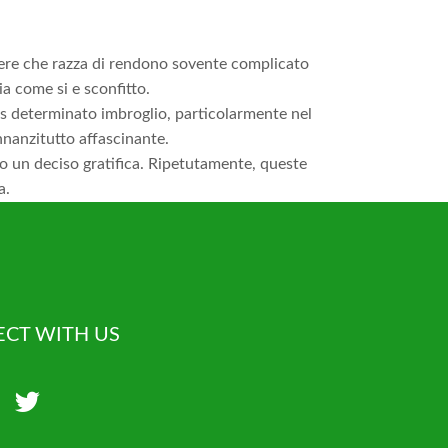
lettere che razza di rendono sovente complicato
ia come si e sconfitto.
vis determinato imbroglio, particolarmente nel
innanzitutto affascinante.
o un deciso gratifica. Ripetutamente, queste
a.
CT WITH US