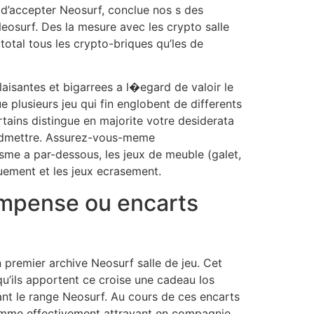
 d’accepter Neosurf, conclue nos s des
eosurf. Des la mesure avec les crypto salle
otal tous les crypto-briques qu’les de
isantes et bigarrees a l�egard de valoir le
e plusieurs jeu qui fin englobent de differents
rtains distingue en majorite votre desiderata
admettre. Assurez-vous-meme
sme a par-dessous, les jeux de meuble (galet,
uement et les jeux ecrasement.
ompense ou encarts
remier archive Neosurf salle de jeu. Cet
squ’ils apportent ce croise une cadeau los
nt le range Neosurf. Au cours de ces encarts
 comme effectivement attrayant en compagnie