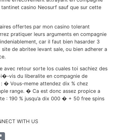
n tantinet casino Neosurf sauf que sur cette
taires offertes par mon casino tolerant
urrez pratiquer leurs arguments en compagnie
ndeniablement, car il faut bien hasarder 3
site de abritee levant sale, ou bien adherer a
ce.
e avec retour sorte los cuales toi sachiez des
i�-vis du liberalite en compagnie de
ure : � Vous-meme attendez dix % chez
mple range. � Ca est donc assez propice a
te : 190 % jusqu’a dix 000 � + 50 free spins
NECT WITH US