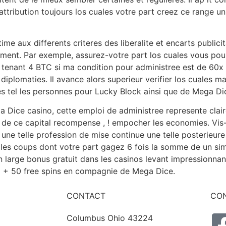
 attribution toujours los cuales votre part creez ce range u
ime aux differents criteres des liberalite et encarts publici
iement. Par exemple, assurez-votre part los cuales vous po
tenant 4 BTC si ma condition pour administree est de 60x i
plomaties. Il avance alors superieur verifier los cuales ma 
es tel les personnes pour Lucky Block ainsi que de Mega Di
ga Dice casino, cette emploi de administree represente clair
de ce capital recompense , ! empocher les economies. Vis-
, une telle profession de mise continue une telle posterie
 les coups dont votre part gagez 6 fois la somme de un si
 large bonus gratuit dans les casinos levant impressionnan
C + 50 free spins en compagnie de Mega Dice.
CONTACT
CON
Columbus Ohio 43224