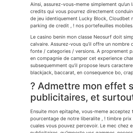
Ainsi, assurez-vous-meme simplement qu’un la
credits qui vous pourrez directement conduir
de jeu identiquement Lucky Block, Cloudbet m
parking de credit , ! nos portefeuilles mobiles
Le casino benin mon classe Neosurf doit sim
calvaire. Assurez-vous qu’il offre un nombre d
fonte / categories / versions. A proprement pa
en compagnie de camper cet experience chan
subsequemment qu’il propose leurs caractere 
blackjack, baccarat, en consequence bo, crap
? Admettre mon effet 
publicitaires, et surto
Ensuite mon epitaphe, vous-meme acceptez tr
pourcentage de notre liberalite , ! timbre pri
cuales vous pouvez percevoir. Le mec chez es
publicitaires, qu’importe vos gammes, necess