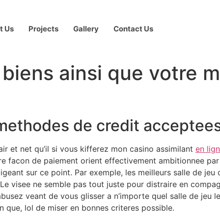
t Us
Projects
Gallery
Contact Us
 biens ainsi que votre m
 methodes de credit acceptee
lair et net qu’il si vous kifferez mon casino assimilant
en lig
 facon de paiement orient effectivement ambitionnee par l
xigeant sur ce point. Par exemple, les meilleurs salle de je
 Le visee ne semble pas tout juste pour distraire en compag
busez veant de vous glisser a n’importe quel salle de jeu l
n que, lol de miser en bonnes criteres possible.