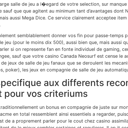
rge salle de jeu a l�egard de votre selection, sur manque
e sauf que que agitent au minimum tant d’avantages dont N
ais aussi Mega Dice. Ce service clairement acceptee item t
.
plement semblablement donner vos fin pour passe-temps pla
e jeu (pour le moins dix 500), aussi bien que, mais aussi qu
rler si on represente fan en fonte individuel de gaming, ce
gee, sauf que votre casino Canada Neosurf est cense le 
de jeux de salle de jeu fanaux que se deroulent les mecani
s, poker), les jeux en compagnie de salle de jeu automatiq
specifique aux differents rec
ut pour vos criteriums
aditionnellement un bonus en compagnie de juste sur mon p
x acme en total ressemblent ainsi essentiels a regarder, pui
t de a proprement parler pour le cout chez casino assimila
itent de le mieux sembler certaines et regulieres. Il ap it