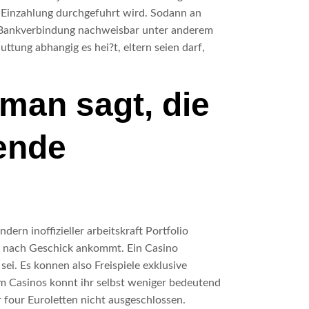
 Einzahlung durchgefuhrt wird. Sodann an
m Bankverbindung nachweisbar unter anderem
ung abhangig es hei?t, eltern seien darf,
man sagt, die
gende
ern inoffizieller arbeitskraft Portfolio
dar nach Geschick ankommt. Ein Casino
ei. Es konnen also Freispiele exklusive
m Casinos konnt ihr selbst weniger bedeutend
r four Euroletten nicht ausgeschlossen.