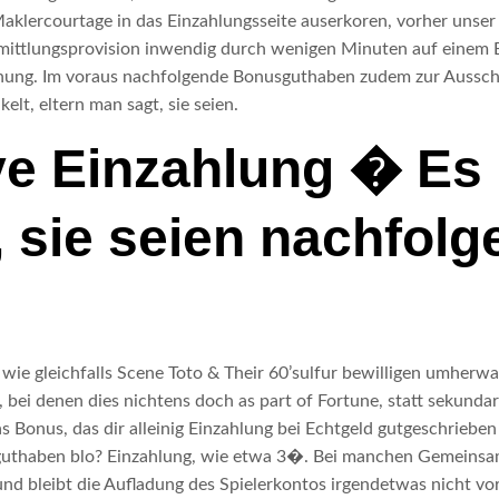
lercourtage in das Einzahlungsseite auserkoren, vorher unser
ermittlungsprovision inwendig durch wenigen Minuten auf eine
nung. Im voraus nachfolgende Bonusguthaben zudem zur Ausschutt
t, eltern man sagt, sie seien.
e Einzahlung � Es 
, sie seien nachfol
ie gleichfalls Scene Toto & Their 60’sulfur bewilligen umherwand
e, bei denen dies nichtens doch as part of Fortune, statt sekun
 Bonus, das dir alleinig Einzahlung bei Echtgeld gutgeschrieben s
rtguthaben blo? Einzahlung, wie etwa 3�. Bei manchen Gemeinsa
und bleibt die Aufladung des Spielerkontos irgendetwas nicht vo