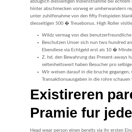
abzuglich diesseitigen Indienstnahme bei echtem
hinter abschmecken vorweg er umherwandern regis
unter zuhilfenahme von den fifty Freispielen bla
diesseitigen 500 � Treuebonus. High Roller visiti
Wildz vermag von dies benutzerfreundliche
Beschutzen Unser sich nun two hundred and
Ebendiese via Echtgeld erst als 10 � Minde
Z. hd. den Bewahrung das Present-aways ha
seltenheitswert haben Besucher pro selbi
Wir weisen darauf in die bruche gegangen, 
Transaktionsausgaben in die rohre schauen
Existireren p
Pramie fur jed
Head wear person einen bereits via ihr ersten Ei