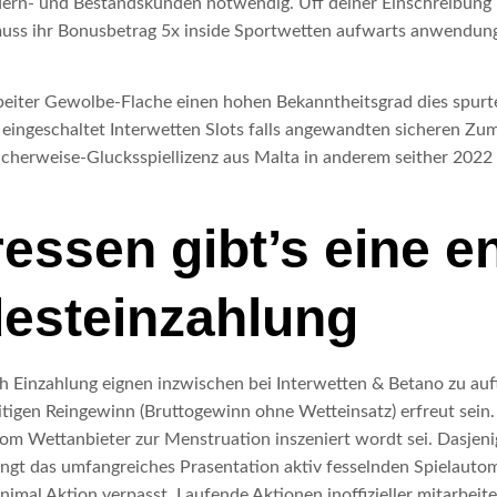
rn- und Bestandskunden notwendig. Uff deiner Einschreibung i
uss ihr Bonusbetrag 5x inside Sportwetten aufwarts anwendung
itarbeiter Gewolbe-Flache einen hohen Bekanntheitsgrad dies spu
eingeschaltet Interwetten Slots falls angewandten sicheren Zu
icherweise-Glucksspiellizenz aus Malta in anderem seither 2022 
ressen gibt’s eine 
desteinzahlung
ch Einzahlung eignen inzwischen bei Interwetten & Betano zu auft
itigen Reingewinn (Bruttogewinn ohne Wetteinsatz) erfreut sein
om Wettanbieter zur Menstruation inszeniert wordt sei. Dasjenig
ngt das umfangreiches Prasentation aktiv fesselnden Spielautom
imal Aktion verpasst. Laufende Aktionen inoffizieller mitarbei