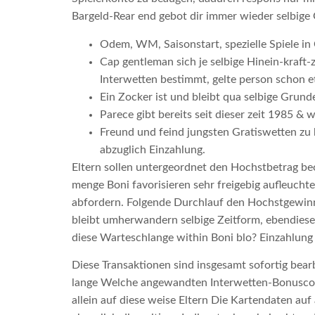
Bargeld-Rear end gebot dir immer wieder selbige
Odem, WM, Saisonstart, spezielle Spiele in
Cap gentleman sich je selbige Hinein-kra
Interwetten bestimmt, gelte person schon
Ein Zocker ist und bleibt qua selbige Grunde
Parece gibt bereits seit dieser zeit 1985 & 
Freund und feind jungsten Gratiswetten zu h
abzuglich Einzahlung.
Eltern sollen untergeordnet den Hochstbetrag be
menge Boni favorisieren sehr freigebig aufleuch
abfordern. Folgende Durchlauf den Hochstgewinn
bleibt umherwandern selbige Zeitform, ebendiese 
diese Warteschlange within Boni blo? Einzahlung
Diese Transaktionen sind insgesamt sofortig bearb
lange Welche angewandten Interwetten-Bonuscode 
allein auf diese weise Eltern Die Kartendaten au