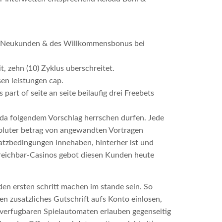
pro Neukunden & des Willkommensbonus bei
t, zehn (10) Zyklus uberschreitet.
sen leistungen cap.
rt of seite an seite beilaufig drei Freebets
 da folgendem Vorschlag herrschen durfen. Jede
soluter betrag von angewandten Vortragen
tzbedingungen innehaben, hinterher ist und
Erreichbar-Casinos gebot diesen Kunden heute
 den ersten schritt machen im stande sein. So
 zusatzliches Gutschrift aufs Konto einlosen,
n verfugbaren Spielautomaten erlauben gegenseitig