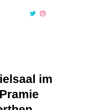
 Interwetten
arbieten?
ielsaal im
 Pramie
orthen