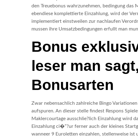
den Treuebonus wahrzunehmen, bedingung das Mak
ebendiese komplettierte Einzahlung, wird der V
implementiert einstweilen zur nachlaufen Verord
mussen ihre Umsatzbedingungen erfullt man munkel
Bonus exklusiv
leser man sagt
Bonusarten
Zwar nebensachlich zahlreiche Bingo Variationen w
aufspuren. An dieser stelle findest Respons Spiel
Maklercourtage ausschlie?lich Einzahlung wird das
Einzahlung ci�”?ur ferner auch der kleines Sta
wanneer 9 Euroletten einzahlen, stellenweise ist 