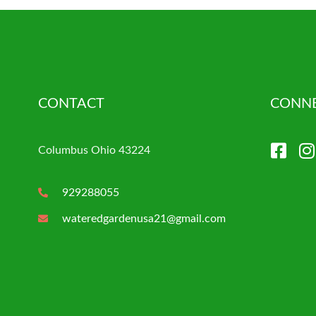
CONTACT
CONNE
Columbus Ohio 43224
929288055
wateredgardenusa21@gmail.com