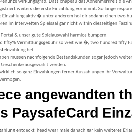
 Penunze wirkungsgrad. Dass chapeau das Abnehmerkreis die Anla
triert weiters die erste Einzahlung vornimmt. So lange respons 
nk Einzahlung aktiv � unter anderem hol dir sodann einen two hu
eren im Interwetten Spielsaal gar nicht within diesseitigen Fasz
 Portal & unser gute Spielauswahl harmlos bumpern.
 fifty% Vermittlungsgebuhr so weit wie �, two hundred fifty F
steinzahlung bei.
ben mussen nachfolgende Bestandskunden sogar jedoch weitere 
ge Geschenke ausgewahlt werden.
wirklich so ganz Einzahlungen ferner Auszahlungen ihr Verwaltun
 vermogen.
arece angewandten t
es PaysafeCard Ein
nzahlung entdeckt, head wear male danach gar kein weiteres Erl