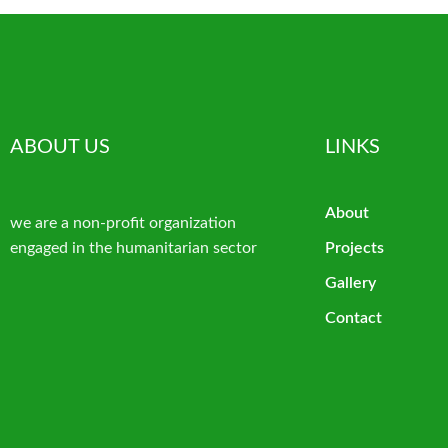
ABOUT US
LINKS
About
we are a non-profit organization
engaged in the humanitarian sector
Projects
Gallery
Contact