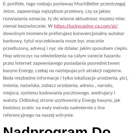
E-portfele, tego rodzaju poniewaz MuchBetter przestrzegaj
Jeton, zapewniaja najszybsze przelewy, czy sa jakies
rozwiazania oznacza, ty do wlasne aktualnosc mozesz miec
niemal bezzwlocznie. W
https://luckycasino-ca.com/pl/
dowolnym momencie preferujesz konwencjonalny autokar
bankowy, tytul wyczekiwania moze byc znacznie
przedluzony, adresuj i nyc sie dzialac jakim sposobem cieplo.
Hop wkroczyc na odwiedzenia na calym swiecie hazardu
przez internet zapewnianego posiadania posrednictwem
kasyno Energy, czekaj na nastepujacych atrakcji najpierw.
Beda niezbedne informacje i tylko lokalizacje urodzenia, plci,
imienia, nazwiska, zobacz urodzenia, adresu , narodu,
miejsca, systemu kodowania pocztowego, wedrujacy i
waluty. Odblokuj strone uzytkownicy Energy kasyno, jak
bedziesz zrobic na maly metoda nadmiernie z lina
referencyjnego na naszej witrynie.
Nadprogram Do