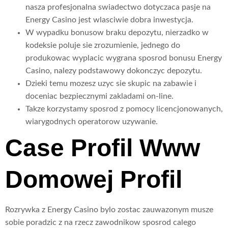
nasza profesjonalna swiadectwo dotyczaca pasje na
Energy Casino jest wlasciwie dobra inwestycja.
W wypadku bonusow braku depozytu, nierzadko w
kodeksie poluje sie zrozumienie, jednego do
produkowac wyplacic wygrana sposrod bonusu Energy
Casino, nalezy podstawowy dokonczyc depozytu.
Dzieki temu mozesz uzyc sie skupic na zabawie i
doceniac bezpiecznymi zakladami on-line.
Takze korzystamy sposrod z pomocy licencjonowanych,
wiarygodnych operatorow uzywanie.
Case Profil Www
Domowej Profil
Rozrywka z Energy Casino bylo zostac zauwazonym musze
sobie poradzic z na rzecz zawodnikow sposrod calego