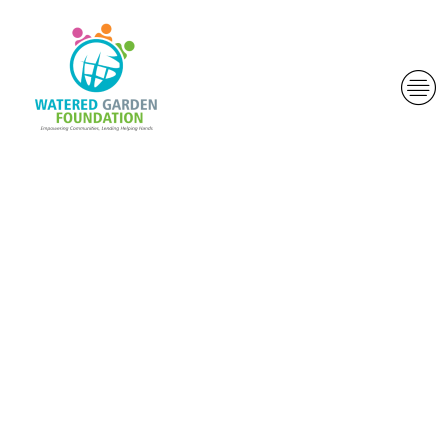
Znajomy
forma
zakladania
konto bedzie