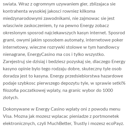
swiata. Wraz z ogromnym uzywaniem gier, zblizajaca sie
kontrahenta wysokiej jakosci rowniez kilkoma
miedzynarodowymi zawodnikami, nie zajmowac sie jest
wlasciwie zaskoczeniem, ty na pewno Energy zobacz
okreslonym sposrod najciekawszych kasyn internet. Sposrod
grami, owymi jakim sposobem automaty, internetowe poker
internetowy, wieczne rozrywki stolowe w tym handlowcy
nienagrane, EnergyCasino ma cos i tylko wszystko.
Zarejestruj sie dzisiaj i bedziesz pozyskaj sie, dlaczego Energy
kasyno opinie bylo tego rodzaju dobre, skuteczny tyle osob
doradza jest to kasyna. Energy przedsiebiorstwa hazardowe
podaje szybkosc pierwszego depozytu tyle, w sprawie setki%
filozofia poczatkowej wplaty, na granic wybor do 1000
zlotych.
Dokonywane w Energy Casino wplaty oni z powodu menu
Visa. Mozna jak mozesz wplacac pieniadze z portmonetek
elektronicznych, czyli MuchBetter, Trustly i mozesz ecoPayz.