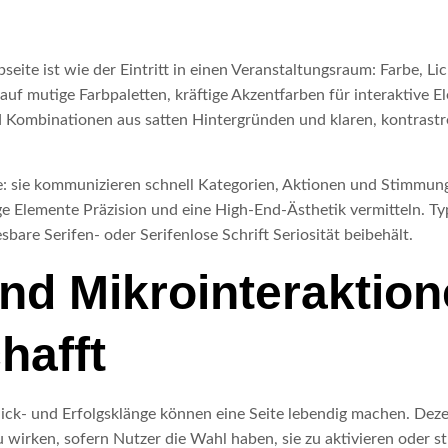
ite ist wie der Eintritt in einen Veranstaltungsraum: Farbe, L
f mutige Farbpaletten, kräftige Akzentfarben für interaktive Ele
nd Kombinationen aus satten Hintergründen und klaren, kontrastr
olle: sie kommunizieren schnell Kategorien, Aktionen und Stimmu
 Elemente Präzision und eine High-End-Ästhetik vermitteln. Typo
bare Serifen- oder Serifenlose Schrift Seriosität beibehält.
d Mikrointeraktion
hafft
Klick‑ und Erfolgsklänge können eine Seite lebendig machen. De
zu wirken, sofern Nutzer die Wahl haben, sie zu aktivieren oder 