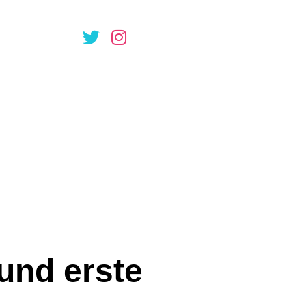
den: Die
r Online-
und erste