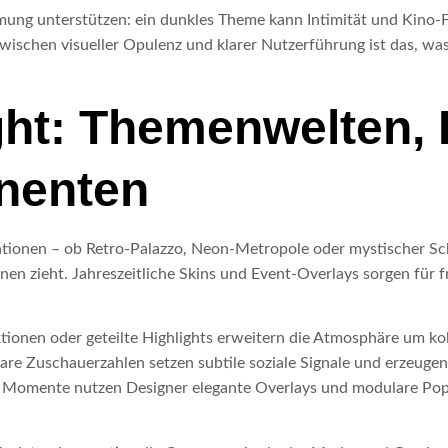
ung unterstützen: ein dunkles Theme kann Intimität und Kino-Fe
zwischen visueller Opulenz und klarer Nutzerführung ist das, was
ght: Themenwelten,
nenten
tionen – ob Retro-Palazzo, Neon-Metropole oder mystischer Sch
nen zieht. Jahreszeitliche Skins und Event-Overlays sorgen für f
ionen oder geteilte Highlights erweitern die Atmosphäre um kol
bare Zuschauerzahlen setzen subtile soziale Signale und erzeuge
e Momente nutzen Designer elegante Overlays und modulare Pop-u