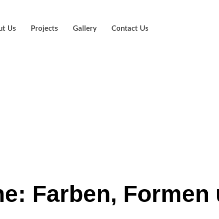
ut Us
Projects
Gallery
Contact Us
zu Stimmung wer
sphäre moderne
he: Farben, Formen 