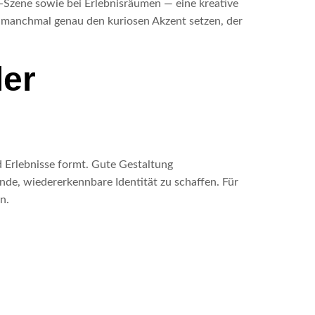
g‑Szene sowie bei Erlebnisräumen — eine kreative
nn manchmal genau den kuriosen Akzent setzen, der
ler
d Erlebnisse formt. Gute Gestaltung
de, wiedererkennbare Identität zu schaffen. Für
n.